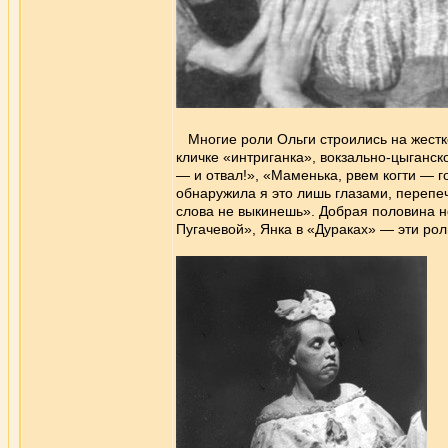
Многие роли Ольги строились на жестко
кличке «интриганка», вокзально-цыганск
— и отвал!», «Маменька, рвем когти — го
обнаружила я это лишь глазами, перепеч
слова не выкинешь». Добрая половина н
Пугачевой», Янка в «Дураках» — эти рол