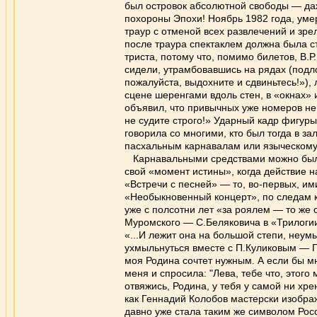
был островок абсолютной свободы — даж
похороны Эпохи! Ноябрь 1982 года, уме
траур с отменой всех развлечений и зр
после траура спектаклем должна была ст
триста, потому что, помимо билетов, В.Р
сидели, утрамбовавшись на рядах (подл
пожалуйста, выдохните и сдвиньтесь!»), 
сцене шеренгами вдоль стен, в «окнах» 
объявил, что привычных уже номеров не б
не судите строго!» Ударный кадр фигуры
говорила со многими, кто был тогда в з
пасхальным карнавалам или языческому
Карнавальными средствами можно было
свой «момент истины», когда действие н
«Встречи с песней» — то, во-первых, им
«Необыкновенный концерт», по следам ко
уже с полсотни лет «за роялем — то же 
Муромского — С.Беляковича в «Трилогии
«...И лежит она на большой степи, неу
ухмыльнуться вместе с П.Куликовым — Г
моя Родина сочтет нужным. А если бы мн
меня и спросила: "Лева, тебе что, этого
отвяжись, Родина, у тебя у самой ни хре
как Геннадий Колобов мастерски изобр
давно уже стала таким же символом Росс