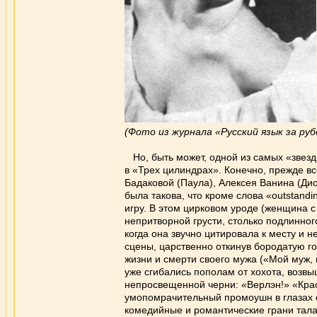
(Фото из журнала «Русский язык за ру
Но, быть может, одной из самых «зве
в «Трех цилиндрах». Конечно, прежде в
Бадаковой (Паула), Алексея Ванина (Дио
была такова, что кроме слова «outstandi
игру. В этом цирковом уроде (женщина с
непритворной грусти, столько подлинног
когда она звучно цитировала к месту и н
сцены, царственно откинув бородатую 
жизни и смерти своего мужа («Мой муж, м
уже сгибались пополам от хохота, возв
непросвещенной черни: «Верлэн!» «Крас
умопомрачительный промоушн в глазах о
комедийные и романтические грани тала