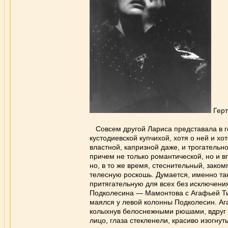
Гер
Совсем другой Лариса представала в г
кустодиевской купчихой, хотя о ней и хо
властной, капризной даже, и трогатель
причем не только романтической, но и вп
но, в то же время, стеснительный, зако
телесную роскошь. Думается, именно т
притягательную для всех без исключени
Подколесина — Мамонтова с Агафьей Тих
маялся у левой колонны Подколесин. Аг
колыхнув белоснежными рюшами, вдруг с
лицо, глаза стекленели, красиво изогнут