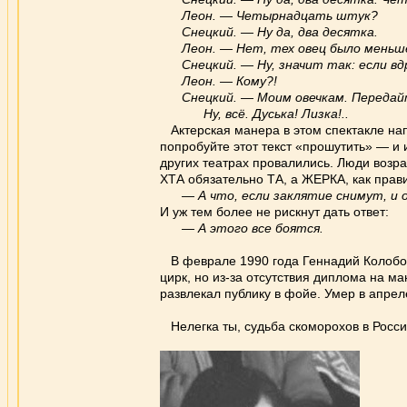
Леон. — Четырнадцать штук?
Снецкий. — Ну да, два десятка.
Леон. — Нет, тех овец было меньш
Снецкий. — Ну, значит так: если вдр
Леон. — Кому?!
Снецкий. — Моим овечкам. Передайте 
Ну, всё. Дуська! Лизка!..
Актерская манера в этом спектакле нап
попробуйте этот текст «прошутить» — и 
других театрах провалились. Люди возр
ХТА обязательно ТА, а ЖЕРКА, как прав
— А что, если заклятие снимут, и о
И уж тем более не рискнут дать ответ:
— А этого все боятся.
В феврале 1990 года Геннадий Колобов,
цирк, но из-за отсутствия диплома на м
развлекал публику в фойе. Умер в апрел
Нелегка ты, судьба скоморохов в Росси