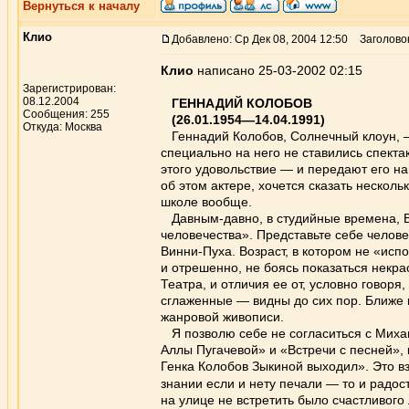
Вернуться к началу
Клио
Добавлено: Ср Дек 08, 2004 12:50
Заголово
Клио
написано 25-03-2002 02:15
Зарегистрирован:
08.12.2004
ГЕННАДИЙ КОЛОБОВ
Сообщения: 255
(26.01.1954—14.04.1991)
Откуда: Москва
Геннадий Колобов, Солнечный клоун, — 
специально на него не ставились спектак
этого удовольствие — и передают его н
об этом актере, хочется сказать нескол
школе вообще.
Давным-давно, в студийные времена, Ва
человечества». Представьте себе челове
Винни-Пуха. Возраст, в котором не «исп
и отрешенно, не боясь показаться некр
Театра, и отличия ее от, условно говор
сглаженные — видны до сих пор. Ближе 
жанровой живописи.
Я позволю себе не согласиться с Михаи
Аллы Пугачевой» и «Встречи с песней», 
Генка Колобов Зыкиной выходил». Это вз
знании если и нету печали — то и радо
на улице не встретить было счастливого