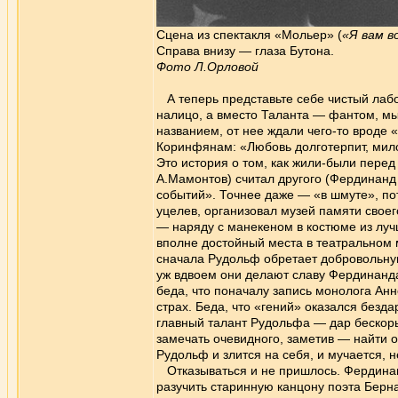
Сцена из спектакля «Мольер» (
«Я вам в
Справа внизу — глаза Бутона.
Фото Л.Орловой
А теперь представьте себе чистый лабо
налицо, а вместо Таланта — фантом, м
названием, от нее ждали чего-то вроде
Коринфянам: «Любовь долготерпит, милосе
Это история о том, как жили-были перед
А.Мамонтов) считал другого (Фердинанд
событий». Точнее даже — «в шмуте», пот
уцелев, организовал музей памяти своего
— наряду с манекеном в костюме из луч
вполне достойный места в театральном м
сначала Рудольф обретает добровольну
уж вдвоем они делают славу Фердинанда 
беда, что поначалу запись монолога Ан
страх. Беда, что «гений» оказался безда
главный талант Рудольфа — дар бескор
замечать очевидного, заметив — найти 
Рудольф и злится на себя, и мучается, 
Отказываться и не пришлось. Фердинан
разучить старинную канцону поэта Берна