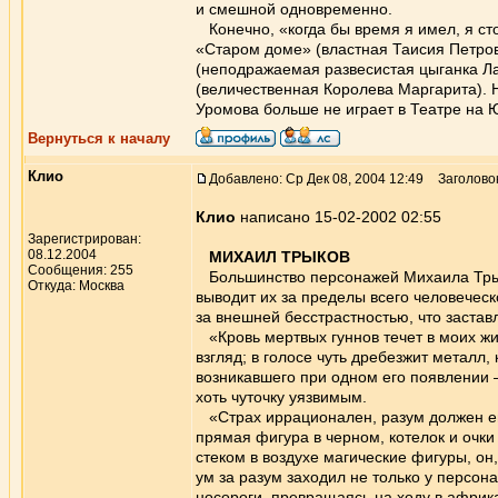
и смешной одновременно.
Конечно, «когда бы время я имел, я сто
«Старом доме» (властная Таисия Петров
(неподражаемая развесистая цыганка Ла
(величественная Королева Маргарита). Н
Уромова больше не играет в Театре на 
Вернуться к началу
Клио
Добавлено: Ср Дек 08, 2004 12:49
Заголово
Клио
написано 15-02-2002 02:55
Зарегистрирован:
08.12.2004
МИХАИЛ ТРЫКОВ
Сообщения: 255
Большинство персонажей Михаила Трыко
Откуда: Москва
выводит их за пределы всего человечес
за внешней бесстрастностью, что застав
«Кровь мертвых гуннов течет в моих ж
взгляд; в голосе чуть дребезжит металл
возникавшего при одном его появлении 
хоть чуточку уязвимым.
«Страх иррационален, разум должен его
прямая фигура в черном, котелок и очк
стеком в воздухе магические фигуры, он
ум за разум заходил не только у персона
носороги, превращаясь на ходу в афри