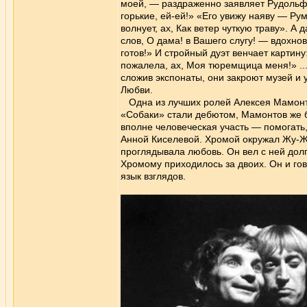
моей, — раздраженно заявляет Рудольф.
горькие, ей-ей!» «Его увижу наяву — Р
волнует, ах, Как ветер чуткую траву». А д
слов, О дама! в Вашего слугу! — вдохн
готов!» И стройный дуэт венчает картину
пожалела, ах, Моя тюремщица меня!» ...
сложив экспонаты, они закроют музей и 
Любви.
Одна из лучших ролей Алексея Мамонто
«Собаки» стали дебютом, Мамонтов же 
вполне человеческая участь — помогать,
Анной Киселевой. Хромой окружал Жу-Жу
проглядывала любовь. Он вел с ней дол
Хромому приходилось за двоих. Он и гов
язык взглядов.