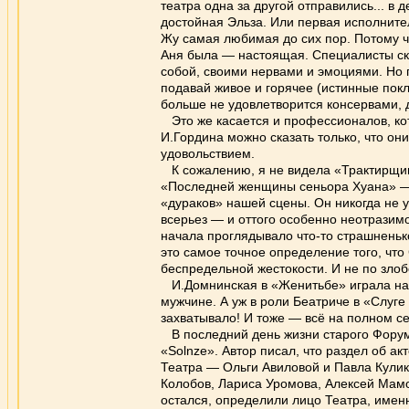
театра одна за другой отправились... в 
достойная Эльза. Или первая исполните
Жу самая любимая до сих пор. Потому чт
Аня была — настоящая. Специалисты ска
собой, своими нервами и эмоциями. Но 
подавай живое и горячее (истинные покл
больше не удовлетворится консервами, 
Это же касается и профессионалов, кото
И.Гордина можно сказать только, что он
удовольствием.
К сожалению, я не видела «Трактирщицу
«Последней женщины сеньора Хуана» — 
«дураков» нашей сцены. Он никогда не у
всерьез — и оттого особенно неотразимо
начала проглядывало что-то страшненьк
это самое точное определение того, что
беспредельной жестокости. И не по злоб
И.Домнинская в «Женитьбе» играла на т
мужчине. А уж в роли Беатриче в «Слуге
захватывало! И тоже — всё на полном се
В последний день жизни старого Форума
«Solnze». Автор писал, что раздел об ак
Театра — Ольги Авиловой и Павла Кулико
Колобов, Лариса Уромова, Алексей Мамон
остался, определили лицо Театра, имен