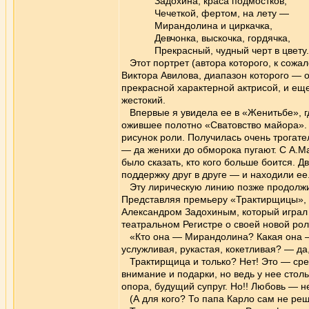
Задохина, краса подмостков,
Чечеткой, фертом, на лету —
Мирандолина и циркачка,
Девчонка, выскочка, гордячка,
Прекрасный, чудный черт в цвету.
Этот портрет (автора которого, к сожале
Виктора Авилова, диапазон которого — о
прекрасной характерной актрисой, и ещ
жестокий.
Впервые я увидела ее в «Женитьбе», гд
ожившее полотно «Сватовство майора». О
рисунок роли. Получилась очень трогате
— да женихи до обморока пугают. С А.
было сказать, кто кого больше боится. 
поддержку друг в друге — и находили е
Эту лирическую линию позже продолжи
Представляя премьеру «Трактирщицы», В.
Александром Задохиным, который играл 
театральном Регистре о своей новой рол
«Кто она — Мирандолина? Какая она — 
услужливая, рукастая, кокетливая? — да
Трактирщица и только? Нет! Это — сред
внимание и подарки, но ведь у нее столь
опора, будущий супруг. Но!! Любовь — не
(А для кого? То папа Карло сам не реш