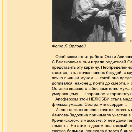
«С
Фото Л.Орловой
Особняком стоит работа Ольги Авиловой
С.Беляковичем они играли родителей Са
представить эту картину. Неопределенно
кажется, в платочке поверх бигудей; с 
вечно пьяным мужем — такой она предст
допивался, наконец, почти до смерти, и
Оставив впавшего в беспамятство мужа н
умирающему — злорадное и торжествую
Апофеозом этой НЕЛЮБВИ стала медсест
фильма ужасов. Сестра милосердия...
И еще несколько слов хочется сказать 
Авилова-Задохина принимала участие в 
Кречинского», в массовке. У нее даже те
темноты. Но этим вздохом она каждый ра
тяжело больная, приехала в театр 6 янв