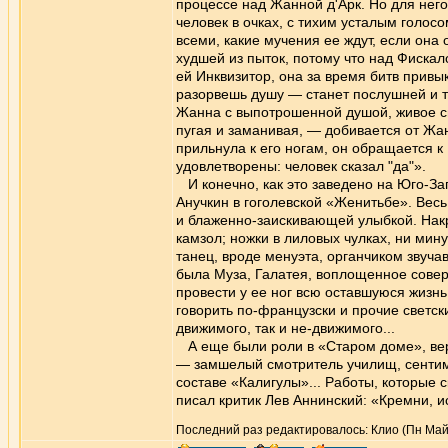
процессе над Жанной д'Арк. Но для нег
человек в очках, с тихим усталым голосо
всеми, какие мучения ее ждут, если она
худшей из пыток, потому что над Фискал
ей Инквизитор, она за время битв привы
разорвешь душу — станет послушней и 
Жанна с выпотрошенной душой, живое св
пугая и заманивая, — добивается от Жан
прильнула к его ногам, он обращается 
удовлетворены: человек сказал "да"».
И конечно, как это заведено на Юго-За
Анучкин в гоголевской «Женитьбе». Весь
и блаженно-заискивающей улыбкой. Накр
камзол; ножки в лиловых чулках, ни мин
танец, вроде менуэта, органчиком звуча
была Муза, Галатея, воплощенное соверш
провести у ее ног всю оставшуюся жизнь
говорить по-французски и прочие светск
движимого, так и не-движимого...
А еще были роли в «Старом доме», вер
— замшелый смотритель училищ, сентим
составе «Калигулы»... Работы, которые 
писал критик Лев Аннинский: «Кремни, 
Последний раз редактировалось: Клио (Пн Май 2