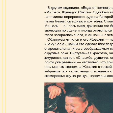
В другом водевиле, «Беда от нежного с
«Мишель. Француз. Слюга». Одет был эт
напоминал переросшее чудо на батарейка
пекли блины, смешивали коктейли. Стоил
Мишель — он весь сиял, движения его б
эволюции по сцене и иногда отключался
глаза загорались снова, и он как ни в ч
Обаянием лучился и его Жевакин — нес
«Sexy Sadie», каким его сделал впослед
очаровательная игра с воображаемым п
округлые бока. Виртуальная красотка, о
жмурился, как кот: «Спасибо, душечка, с
почти уже реальны — настолько, что Ко
неслышным звоном, а Жевакин с тоской 
забравшегося на лестницу, стаскивают от
скоморошье «ку-ка-ре-ку», напоминающе