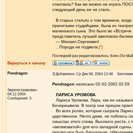
спектакль? Как же можно не играть ПОСЛ
следующий день ее не стало...
В старых статьях о том времени, когда 
принятыми студийцами, была их театраль
маленького сына. Это было во «Встрече 
представитель лучшей авиловско-беляко
— Михаил Сергеевич!
...Порода не подвела.
[*]
Последний раз редактировалось: Клио (Пн Май 2
Вернуться к началу
Pendragon
Добавлено: Ср Дек 08, 2004 12:46
Заголово
Pendragon
написано 02-02-2002 02:59
Зарегистрирован:
08.12.2004
ЛАРИСА УРОМОВА
Сообщения: 3
Лариса Уромова. Лара, как ее называли 
Бочоришвили. В театр они пришли практ
Во всех ролях, которые сыграла Лариса,
царственное. Нечто даже, не побоюсь ска
смыслах этого слова. Высокого роста, с
«великоватой» для юго-западной сцены.
(взгляд мог быть бархатным, обволакива