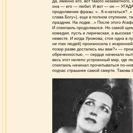
да, именно его, вот такого незаметного,
она — его — любит. И вот — он — УГАДАЛ
продолжение фразы: «...К-к-кататься?..
слава Богу»), еще в полном отупении, так
праздник. На лодке...» После этого Ага
И спектакль продолжался. Но самой щем
комедия, пусть и лирическая, а высока
невесте. И когда Уромова, стоя одна в л
не тех
людей) произносила с искренней 
позор разве достались мы вам?» — произ
обреченностью, — сердце начинало ныть
весь этот нелепо устроенный мир, где лю
спектакль начинал прочитываться по-нов
подчас страшнее самой смерти. Такова