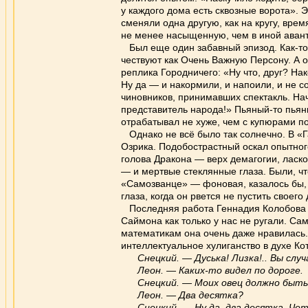
у каждого дома есть сквозные ворота». Э
сменяли одна другую, как на кругу, врем
не менее насыщенную, чем в иной аван
Был еще один забавный эпизод. Как-то 
чествуют как Очень Важную Персону. А о
реплика Городничего: «Ну что, друг? На
Ну да — и накормили, и напоили, и не 
чиновников, принимавших спектакль. На
представитель народа!» Пьяный-то пьян
отрабатывал не хуже, чем с купюрами п
Однако не всё было так солнечно. В «Г
Озрика. Подобострастный оскал опытно
голова Дракона — верх демагогии, ласк
— и мертвые стеклянные глаза. Были, чт
«Самозванце» — фоновая, казалось бы, 
глаза, когда он рвется не пустить своег
Последняя работа Геннадия Колобова в
Саймона как только у нас не ругали. С
математикам она очень даже нравилась.
интеллектуальное хулиганство в духе Ко
Снецкий. — Дуська! Лизка!.. Вы слу
Леон. — Каких-то видел по дороге.
Снецкий. — Моих овец должно быть 
Леон. — Два десятка?
Снецкий. — Ну да, два десятка. Че