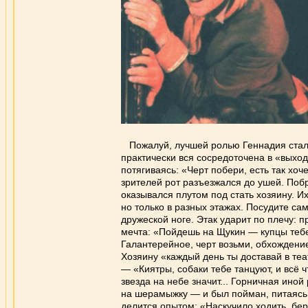
Пожалуй, лучшей ролью Геннадия ста
практически вся сосредоточена в «выхо
потягиваясь: «Черт побери, есть так хоче
зрителей рот разъезжался до ушей. Поб
оказывался плутом под стать хозяину. И
но только в разных этажах. Посудите са
дружеской ноге. Этак ударит по плечу: 
мечта: «Пойдешь на Щукин — купцы тебе 
Галантерейное, черт возьми, обхождение
Хозяину «каждый день ты доставай в теа
— «Киятры, собаки тебе танцуют, и всё ч
звезда на небе значит... Горничная ино
на шерамыжку — и был пойман, питаясь 
делится опытом: «Наскучило ходить, бер