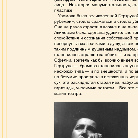
лица... Некоторая монументальность, ст
пластике.
Уромова была великолепной Гертрудой, 
рубежей», стоило сражаться и стоило уб
Она не рвала страсти в клочья и не пы
Авиловым была сделана удивительно тон
спокойствия и осознания собственной пр
повернул глаза зрачками в душу, а там 
таким подлинным душевным надрывом, с
становилось страшно за обоих — и за при
Офелии, зритель как бы воочию видел вс
Гертруда — Уромова становилась неуло
несхожих типа — и по внешности, и по 
на безумие проступал в искаженных черт
сук, эта раскидистая старая ива, набу
гирлянды, уносимые потоком... Все это 
магия театра.