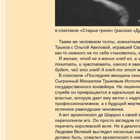
в спектакле «Старые грехи» (рассказ «Д
Таким же человеком толпы, комнатным т
Трыков с Ольгой Авиловой, игравшей Св
как-то немного не по себе становилось, 
Я желаю, чтоб не я женин хлеб ел, а 
почитать, и чувствовать, какого я зва
будет, чей это хлеб! А хлеб-то этот м
В спектакле «Последняя женщина сеньо
Сыгранный Михаилом Трыковым Исполни
государственного конвейера. Не лишенн
службе он превращается в идеальную ма
властью, которую дает ему жетон с надп
профессионализмом, а к будущей жертве
истинное равнодушие чиновника.
А вот архиепископ де Шаррон к своей ж
переполняли его. Он просто взглядом го
перечить королевской воле. Но в диало
Людовик Великий выглядел несколько на
должно быть, сожалел архиепископ о не