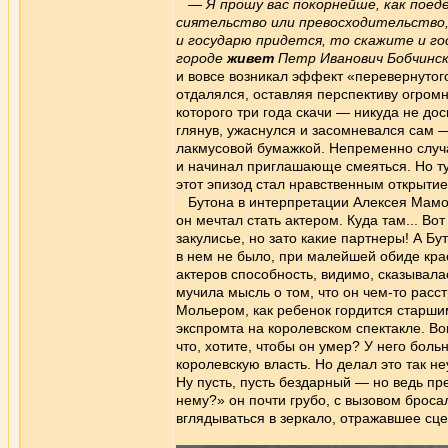
— Я прошу вас покорнейше, как поед
сиятельство или превосходительство
и государю придется, то скажите и го
городе
живет
Петр Иванович Бобчинск
и вовсе возникал эффект «перевернутог
отдалялся, оставляя перспективу огромн
которого три года скачи — никуда не до
глянув, ужаснулся и засомневался сам —
лакмусовой бумажкой. Непременно случ
и начинал приглашающе смеяться. Но тут
этот эпизод стал нравственным открытие
Бутона в интерпретации Алексея Мамонт
он мечтал стать актером. Куда там... Во
закулисье, но зато какие партнеры! А Б
в нем не было, при малейшей обиде крас
актеров способность, видимо, сказывал
мучила мысль о том, что он чем-то расс
Мольером, как ребенок гордится старши
экспромта на королевском спектакле. Во
что, хотите, чтобы он умер? У него бол
королевскую власть. Но делал это так н
Ну пусть, пусть бездарный — но ведь пр
нему?» он почти грубо, с вызовом броса
вглядываться в зеркало, отражавшее сце