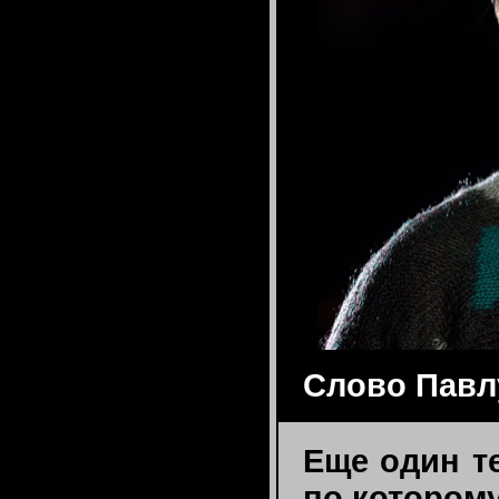
Слово Павл
Еще один т
по которому