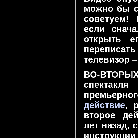
можно бы с
советуем! 
если снача
открыть е
переписат
телевизор –
ВО-ВТОРЫ
спектак
премьерног
действие
, 
второе де
лет назад, 
инструкции 