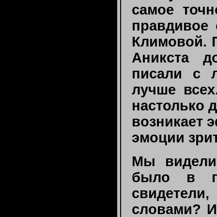
самое точн
правдивое 
Климовой. 
Аникста д
писали с 
лучше всех
настолько д
возникает э
эмоции зри
Мы видели
было в п
свидетели
словами? И