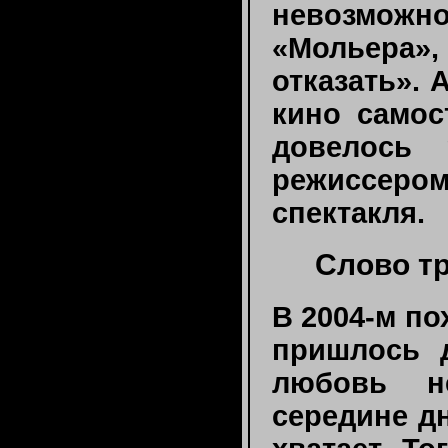
невозможн
«Мольера»
отказать». 
кино самос
довелось 
режиссер
спектакля.
Слово 
В 2004-м п
пришлось 
любовь н
середине дн