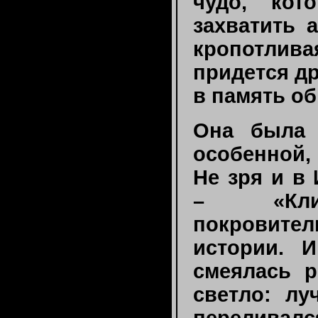
чудо, кот
захватить 
кропотлива
придется др
в память об
Она была 
особенной, 
Не зря и в
– «Кли
покровит
истории. 
смеялась р
светло: лу