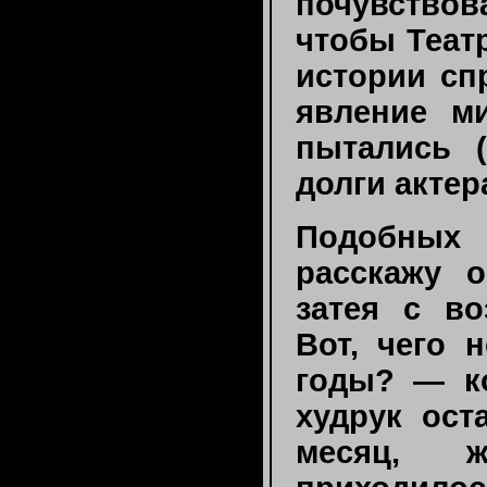
почувство
чтобы Теат
истории сп
явление м
пытались (
долги актер
Подобных
расскажу 
затея с во
Вот, чего 
годы? — ко
худрук ост
месяц, ж