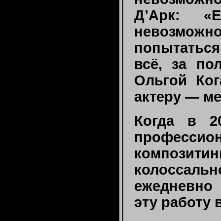
Д’Арк: «
невозмож
попытаться
всё, за по
Ольгой Ког
актеру — м
Когда в 2
професси
композитин
колоссал
ежедневно 
эту работу 