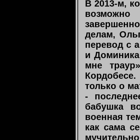
В 2013-м, к
возможно
завершенн
делам, Оль
перевод с 
и Доминика
мне траур
Кордобесе.
только о ма
- последн
бабушка в
военная тем
как сама с
мучительн