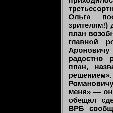
приходилос
третьесорт
Ольга по
зрителям!)
план возоб
главной р
Ароновичу 
радостно 
план, наз
решением».
Романович
меня» — он
обещал сде
ВРБ сообщ