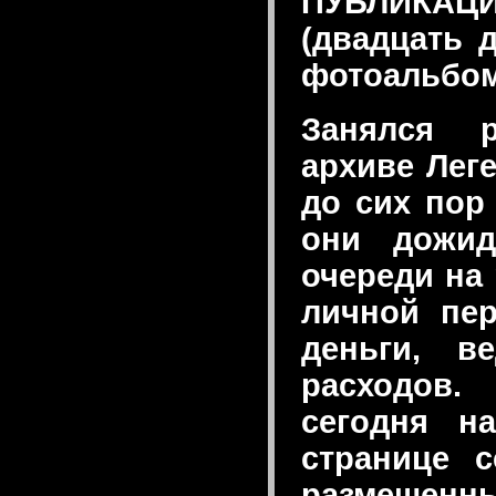
ПУБЛИКАЦ
(двадцать 
фотоальбом
Занялся 
архиве Лег
до сих пор
они дожид
очереди на
личной пер
деньги, в
расходов.
сегодня н
странице 
размещенны