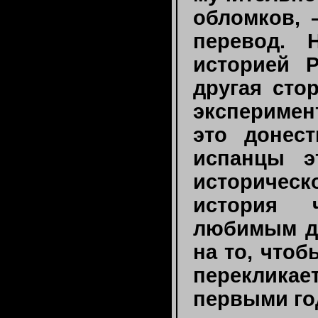
обломков, 
перевод. 
историей 
другая сто
эксперимен
это донес
испанцы э
историчес
история 
любимым де
на то, чтоб
перекликае
первыми год