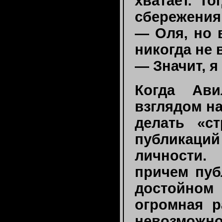
хватает. Т
сбережения 
— Оля, но в
никогда не 
— Значит, я
Когда Ав
взглядом н
делать «с
публикац
личности.
причем пуб
достойно
огромная р
невозможно