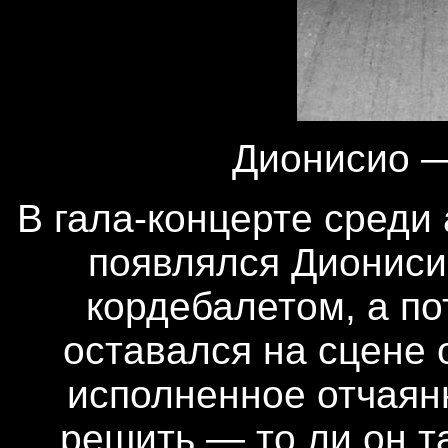
Дионисио —
В гала-концерте среди
появлялся Диониси
кордебалетом, а по
оставался на сцене о
исполненное отчаян
решить — то ли он т