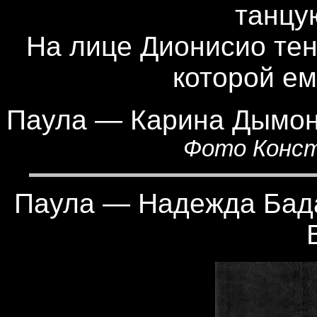
танцу
На лице Дионисио тень
которой ем
Паула — Карина Дымон
Фото Конст
Паула — Надежда Бада