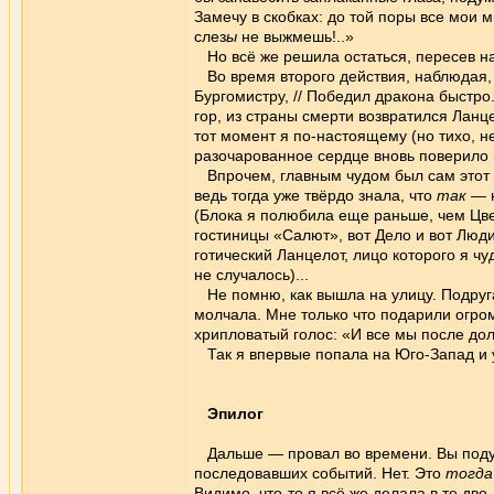
Замечу в скобках: до той поры все мои 
слез
ы
не выжмешь!..»
Но всё же решила остаться, пересев на 
Во время второго действия, наблюдая, 
Бургомистру, // Победил дракона быстро.
гор, из страны смерти возвратился Ланце
тот момент я по-настоящему (но тихо, 
разочарованное сердце вновь поверило 
Впрочем, главным чудом был сам этот сп
ведь тогда уже твёрдо знала, что
так
— н
(Блока я полюбила еще раньше, чем Цвет
гостиницы «Салют», вот Дело и вот Люди,
готический Ланцелот, лицо которого я ч
не случалось)...
Не помню, как вышла на улицу. Подруга
молчала. Мне только что подарили огром
хрипловатый голос: «И все мы после дол
Так я впервые попала на Юго-Запад и 
Эпилог
Дальше — провал во времени. Вы подума
последовавших событий. Нет. Это
тогда
Видимо, что-то я всё же делала в те дв