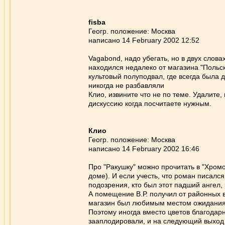
fisba
Геогр. положение: Москва
написано 14 February 2002 12:52
Vagabond, надо убегать, но в двух слова
находился недалеко от магазина "Польск
культовый полуподвал, где всегда была 
никогда не разбавляли
Клио, извините что не по теме. Удалите
дискуссию когда посчитаете нужным.
Клио
Геогр. положение: Москва
написано 14 February 2002 16:46
Про "Ракушку" можно прочитать в "Хромо
доме). И если учесть, что роман писался
подозрения, кто был этот падший ангел,
А помещение В.Р. получил от районных 
магазин был любимым местом ожидания сп
Поэтому иногда вместо цветов благодар
зааплодировали, и на следующий выход