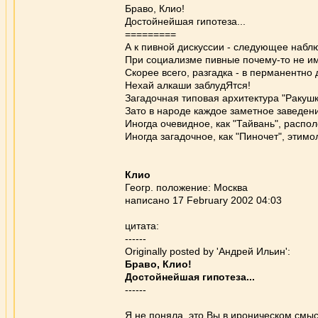
Браво, Клио!
Достойнейшая гипотеза...
=========
А к пивной дискуссии - следующее набл
При социализме пивные почему-то не им
Скорее всего, разгадка - в перманентно
Нехай алкаши заблудЯтся!
Загадочная типовая архитектура "Ракушк
Зато в народе каждое заметное заведен
Иногда очевидное, как "Тайвань", распо
Иногда загадочное, как "Пиночет", этим
Клио
Геогр. положение: Москва
написано 17 February 2002 04:03
цитата:
------
Originally posted by 'Андрей Ильин':
Браво, Клио!
Достойнейшая гипотеза...
------
Я не поняла, это Вы в ироническом смыс