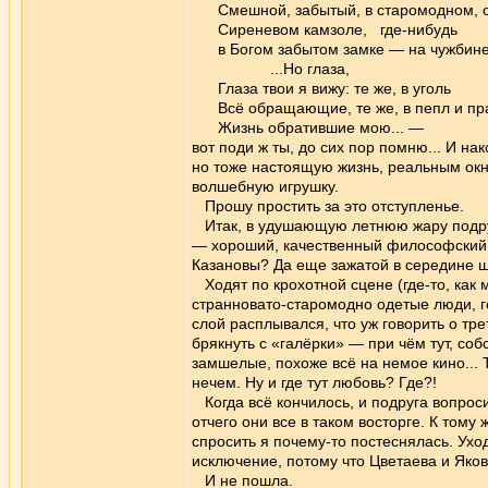
Смешной, забытый, в старомодном, 
Сиреневом камзоле, где-нибудь
в Богом забытом замке — на чужбине.
...Но глаза,
Глаза твои я вижу: те же, в уголь
Всё обращающие, те же, в пепл и пр
Жизнь обратившие мою... —
вот поди ж ты, до сих пор помню... И на
но тоже настоящую жизнь, реальным окно
волшебную игрушку.
Прошу простить за это отступленье.
Итак, в удушающую летнюю жару подруга
— хороший, качественный философский 
Казановы? Да еще зажатой в середине ш
Ходят по крохотной сцене (где-то, как м
странновато-старомодно одетые люди, г
слой расплывался, что уж говорить о тре
брякнуть с «галёрки» — при чём тут, соб
замшелые, похоже всё на немое кино...
нечем. Ну и где тут любовь? Где?!
Когда всё кончилось, и подруга вопроси
отчего они все в таком восторге. К тому
спросить я почему-то постеснялась. Уход
исключение, потому что Цветаева и Яков
И не пошла.