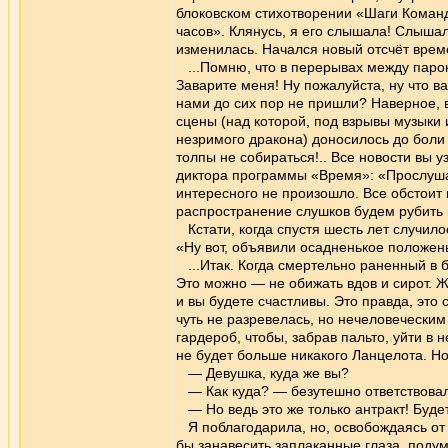
блоковском стихотворении «Шаги Коман
часов». Клянусь, я его слышала! Слышал
изменилась. Начался новый отсчёт време
...Помню, что в перерывах между парок
Заварите меня! Ну пожалуйста, ну что вам
нами до сих пор не пришли? Наверное, во
сцены (над которой, под взрывы музыки
незримого дракона) доносилось до боли
толпы не собираться!.. Все новости вы 
диктора программы «Время»: «Прослушай
интересного не произошло. Все обстоит
распространение слушков будем рубить
Кстати, когда спустя шесть лет случило
«Ну вот, объявили осадненькое положень
...Итак. Когда смертельно раненный в б
Это можно — не обижать вдов и сирот. Ж
и вы будете счастливы. Это правда, это с
чуть не разревелась, но нечеловеческим
гардероб, чтобы, забрав пальто, уйти в 
не будет больше никакого Ланцелота. Н
— Девушка, куда же вы?
— Как куда? — безутешно ответствовала
— Но ведь это же только антракт! Буде
Я поблагодарила, но, освобождаясь от 
бы занавесить заплаканные глаза, подума