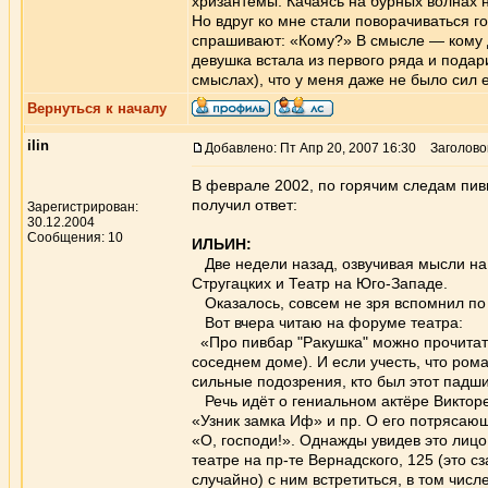
хризантемы. Качаясь на бурных волнах н
Но вдруг ко мне стали поворачиваться г
спрашивают: «Кому?» В смысле — кому да
девушка встала из первого ряда и подар
смыслах), что у меня даже не было сил 
Вернуться к началу
ilin
Добавлено: Пт Апр 20, 2007 16:30
Заголовок
В феврале 2002, по горячим следам пивн
получил ответ:
Зарегистрирован:
30.12.2004
Сообщения: 10
ИЛЬИН:
Две недели назад, озвучивая мысли на 
Стругацких и Театр на Юго-Западе.
Оказалось, совсем не зря вспомнил по э
Вот вчера читаю на форуме театра:
«Про пивбар "Ракушка" можно прочитать 
соседнем доме). И если учесть, что рома
сильные подозрения, кто был этот падши
Речь идёт о гениальном актёре Виктор
«Узник замка Иф» и пр. О его потрясающ
«О, господи!». Однажды увидев это лицо 
театре на пр-те Вернадского, 125 (это с
случайно) с ним встретиться, в том числ