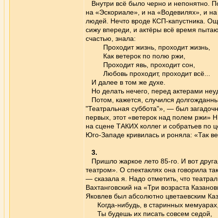
Внутри всё было черно и непонятно. По
на «Эскориале», и на «Водевилях», и н
людей. Нечто вроде КСП-капустника. Ощ
сижу впереди, и актёры всё время пытают
счастью, знала:
Проходит жизнь, проходит жизнь,
Как ветерок по полю ржи,
Проходит явь, проходит сон,
Любовь проходит, проходит всё...
И далее в том же духе.
Но делать нечего, перед актерами неу
Потом, кажется, случился долгожданный 
"Театральная суббота"», — был загадочны
первых, этот «ветерок над полем ржи» Н
на сцене ТАКИХ коллег и собратьев по це
Юго-Западе кривилась и роняла: «Так ве
3.
Пришло жаркое лето 85-го. И вот друг
театром». О спектаклях она говорила та
— сказала я. Надо отметить, что театра
Вахтанговский на «Три возраста Казанов
Яковлев был абсолютно цветаевским Каза
Когда-нибудь, в старинных мемуарах
Ты будешь их писать совсем седой,