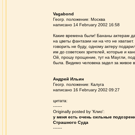
Vagabond
Геогр. положение: Москва
написано 14 February 2002 16:58
Какие времена были! Бананы актерам д
на цветы фантазии ни на что не хватает
говорить не буду, одному актеру подар
им до советских зрителей, которые и кан
Ой, прошу прощение, тут на Маугли, по
была. Видимо человека задел за живое в
Андрей Ильин
Геогр. положение: Калуга
написано 16 February 2002 09:27
цитата:
------
Originally posted by 'Клио':
у меня есть очень сильные подозрени
Страшного Суда
------