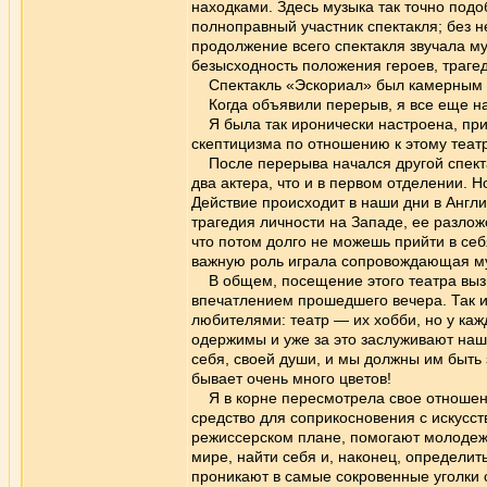
находками. Здесь музыка так точно под
полноправный участник спектакля; без не
продолжение всего спектакля звучала му
безысходность положения героев, траге
Спектакль «Эскориал» был камерным пр
Когда объявили перерыв, я все еще на
Я была так иронически настроена, придя
скептицизма по отношению к этому театр
После перерыва начался другой спектак
два актера, что и в первом отделении. Н
Действие происходит в наши дни в Англ
трагедия личности на Западе, ее разлож
что потом долго не можешь прийти в себ
важную роль играла сопровождающая м
В общем, посещение этого театра вызв
впечатлением прошедшего вечера. Так и
любителями: театр — их хобби, но у каж
одержимы и уже за это заслуживают наше
себя, своей души, и мы должны им быть з
бывает очень много цветов!
Я в корне пересмотрела свое отношени
средство для соприкосновения с искусст
режиссерском плане, помогают молодеж
мире, найти себя и, наконец, определит
проникают в самые сокровенные уголки с