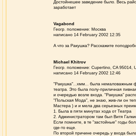
Достойнешее заведение было. Весь райо
заработает
Vagabond
Геогр. положение: Москва
написано 14 February 2002 12:35
А что за Ракушка? Расскажите поподробн
Michael Khitrov
Геогр. положение: Cupertino, CA 95014,
написано 14 February 2002 12:46
"Ракушка"...хмм... была немаловажным 
театра. Это была полу-приличная пивна
и очередью возле входа. "Ракушка" расп
"Польская Мода", не знаю, жив-ли он те
Мастера ) и и мела два серьезных преи
1. Была в пяти минутах хода от Театра
2. Администратором там был Витя Галкин
Если помните, в те "застойные" годы бо
где-то еще.
По второй причине очередь у входа была