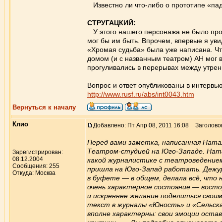
Известно ли что-либо о прототипе «па
СТРУГАЦКИЙ:
У этого нашего персонажа не было прото
мог бы им быть. Впрочем, впервые я ув
«Хромая судьба» была уже написана. Что
домом (и с названным театром) АН мог в
прогуливались в перерывах между утрен
Вопрос и ответ опубликованы в интервь
http://www.rusf.ru/abs/int0043.htm
Вернуться к началу
Клио
Добавлено: Пт Апр 08, 2011 16:08
Заголовок
Перед вами заметка, написанная Натал
Театром-студией на Юго-Западе. Натал
Зарегистрирован:
08.12.2004
какой журналистике с театроведением
Сообщения: 255
пришла на Юго-Запад работать. Дежур
Откуда: Москва
в буфете — в общем, делала всё, что
очень характерное состояние — восто
и искреннее желание поделиться свои
текст в журналы «Юность» и «Сельск
вполне характерны: свои эмоции оста