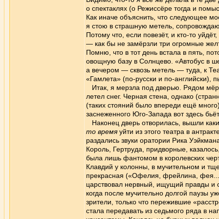
о спектаклях (о Режиссёре тогда и помыс
Как иначе объяснить, что следующее моё
я стою в страшную метель, сопровожда
Потому что, если повезёт, и кто-то уйдё
— как бы не замёрзли три огромные желт
Помню, что в тот день встала в пять, по
овощную базу в Солнцево. «Автобус в ше
а вечером — сквозь метель — туда, к Теа
«Гамлета» (по-русски и по-английски), пы
Итак, я мерзла под дверью. Рядом мёрзл
летел снег. Черная стена, однако (странн
(таких стояний было впереди ещё много)
заснеженного Юго-Запада вот здесь бьё
Наконец дверь отворилась, вышли какие-
то время
уйти из этого театра в антракт
раздались звуки оратории Рика Уэйкман
Король, Гертруда, придворные, казалось
была лишь фантомом в королевских черт
Клавдий у колонны, в мучительном и тщ
прекрасная («Офелия, фрейлина, фея...»
царствовал нервный, ищущий правды и с
когда после мучительно долгой паузы у
зрители, только что пережившие «расстр
стала передавать из седьмого ряда в н