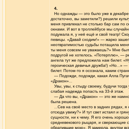
4.
Но однажды — это было уже в декабре вс
достаточно, вы заметили?) решили культ
меня привлекал не столько бар сам по 
окнами. И вот в троллейбусе мы случай
подумала я, у неё ещё и свой театр! Ск
певицы. «Давай сходим!» — жарко зашепт
неотвратимостью судьбы потащила меня 
ты меня совсем не уважаешь?» Мне было 
подругой не хотелось. «Потерплю», — р
ангела тут же предложила нам билет. «Ну
героическая девичья дружба!) «Но...» —
билет. Потом-то я осознала, каким стра
— Подожди, подожди, какая Алла Пугач
«Дракон»...
Увы, увы, к стыду своему, будучи тогда
слабая надежда попасть на 33-й этаж.
— Да что вы, «Дракон» — это же намно
была решена.
...Сев на своё место в задних рядах, я 
отсюда увижу?» И тут свет истаял и гряну
сущности, ни к чему. Я его очень хорош
средневекового рыцаря, и сверкающие сер
обратившие мою». Я замерла, внутри всё