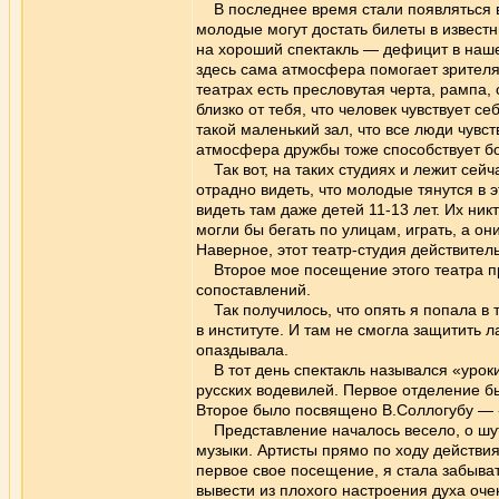
В последнее время стали появляться во
молодые могут достать билеты в извест
на хороший спектакль — дефицит в наше
здесь сама атмосфера помогает зрителям
театрах есть пресловутая черта, рампа,
близко от тебя, что человек чувствует 
такой маленький зал, что все люди чув
атмосфера дружбы тоже способствует б
Так вот, на таких студиях и лежит сейч
отрадно видеть, что молодые тянутся в 
видеть там даже детей 11-13 лет. Их ник
могли бы бегать по улицам, играть, а он
Наверное, этот театр-студия действител
Второе мое посещение этого театра пр
сопоставлений.
Так получилось, что опять я попала в 
в институте. И там не смогла защитить л
опаздывала.
В тот день спектакль назывался «уроки
русских водевилей. Первое отделение б
Второе было посвящено В.Соллогубу — 
Представление началось весело, о шутк
музыки. Артисты прямо по ходу действия 
первое свое посещение, я стала забыват
вывести из плохого настроения духа очен