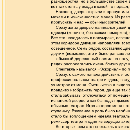
разношерстна, но в большинстве своем 
вот так стоять у входа в какой-то подвал
Наконец, дверь открыли и пропустили 
мехами и изысканностью манер. Из разг
пропускать и нас — обычных зрителей.
Сразу же за дверью начинался узкий д
одежды (конечно, без всяких номерков),
Все это находилось в полумраке, освещ
этом коридоре девушки направляли всех
освещенное. Семь рядов, составляющие 
другим (возможно, это и было раньше ле
— обычный деревянный настил на полу, 
рядах располагались очень близко друг к
Спектакль назывался «Эскориал» по пь
Сразу, с самого начала действия, я ос
профессиональном театре и здесь, в сту
ух метрах от меня. Очень четко я видела
правдиво изображать героя, да еще так б
стала забывать, отключаться от помещен
испанской дворце и как бы подглядываю
обычных театрах. Игра актеров меня по
ступеньку. Вживание в роль было необык
стало бы воплощением идеала театрально
режиссер театра и один из ведущих акте
Во-вторых, чем этот спектакль отличал