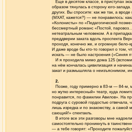
Еще в десятом классе, в приступах экз
образом тянулась в сторону юго-запада. 
других. Вы спросите: как же так, а вроде
(МХАТ, кажется?) — не понравилось: как
«Колонисты» по «Педагогической поэме
бессмертный романс «Постой, паровоз..
нетеатральным человеком. А в припадк
преддверии заката вдоль проспекта Вер
проходя, конечно же, и огромную бело-
И даже вроде бы кто-то говорил о том, ч
искать — не было настроения («Синяя п
И я проходила мимо дома 125 (вспомина
на нём кончалась цивилизация и начина
закат и размышляла о неизъяснимом, ин
2.
Позже, году примерно в 83-м — 84-м, м
но жутко интересный» театр, куда ломитс
понравится, по фамилии Авилов». На пр
подруга с суровой гордостью отвечала, 
лишь изредка и по знакомству, а самой 
сающий!» спектакль.
В итоге все эти разговоры мне надоели,
самостоятельно проникнуть в таинствен
— а тебе говорят: «Проходите пожалуйста