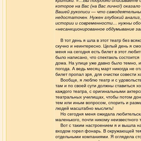
критики. «…Вы подробно описываете о
которое на Вас (на Вас лично!) оказ
Вашей рукописи — что самодеятельны
недостаточен. Нужен глубокий анализ
истории и современности… нужны обо
«несанкционированное обдумывание зап
В тот день я шла в этот театр без вся
скучно и неинтересно. Целый день я смо
меня на сегодня есть билет в этот люби
было написано, что спектакль состоится 
дома. На улице уже давно было темно, и
погода. А ведь месяц март никогда не от
билет пропал зря, для очистки совести х
Вообще, я люблю театр и с удовольств
там и по своей сути должны ставиться 
каждого театра, с оригинальными актерс
театральных училищах, чтобы потом дон
тем или иным вопросом, спорить и разм
людей масштабно мыслить!
Но сегодня меня ожидала любительская 
маленького, почти никому неизвестного
Вот с таким настроением я и вышла на 
входом горел фонарь. В окружающей темн
отдельными компаниями. Я оглядела ст