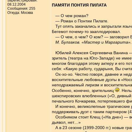
Зарегистрирован:
08.12.2004
ПАМЯТИ ПОНТИЯ ПИЛАТА
Сообщения: 255
Откуда: Москва
— О чем роман?
— Роман о Понтии Пилате.
Тут опять закачались и запрыгали язычк
Бегемот почему-то зааплодировал.
— О чем, о чем? О ком? — заговорил В
М. Булгаков. «Мастер и Маргарита».
Юбилей Алексея Сергеевича Ванина — п
зритель (театра на Юго-Западе) не имеет
многом благодаря этому актеру и его по
себя: «Какую работу, сударыня, Вы счи
Ох-хо-хо. Честно говоря, давнее и не
восхитительные любовные дуэты в «Носо
неподражаемый лиризм и восхитительная
Особенно, конечно, зрительниц
. Нел
шекспировских влюбленных («О, дивный 
печального Кочкарева, потерпевшего ф
И конечно, великолепные трагические ро
поддерживать дуэт с таким партнером (4
Особняком стоит Клещ («На дне») — вес
дьявол, нет…»
А в 23 сезоне (1999-2000 гг.) новые гр