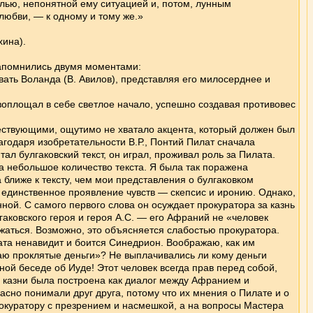
олью, непонятной ему ситуацией и, потом, лунным
любви, — к одному и тому же.»
хина).
запомнились двумя моментами:
вать Воланда (В. Авилов), представляя его милосерднее и
воплощал в себе светлое начало, успешно создавая противовес
ествующими, ощутимо не хватало акцента, который должен был
агодаря изобретательности В.Р., Понтий Пилат сначала
ал булгаковский текст, он играл, проживал роль за Пилата.
 небольшое количество текста. Я была так поражена
а ближе к тексту, чем мои представления о булгаковком
единственное проявление чувств — скепсис и иронию. Однако,
ной. С самого первого слова он осуждает прокуратора за казнь
гаковского героя и героя А.С. — его Афраний не «человек
аться. Возможно, это объясняется слабостью прокуратора.
ата ненавидит и боится Синедрион. Воображаю, как им
щаю проклятые деньги»? Не выплачивались ли кому деньги
ьной беседе об Иуде! Этот человек всегда прав перед собой,
 о казни была построена как диалог между Афранием и
но понимали друг друга, потому что их мнения о Пилате и о
окуратору с презрением и насмешкой, а на вопросы Мастера