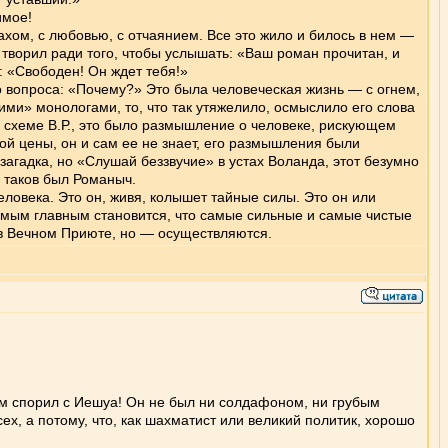
имое!
ом, с любовью, с отчаянием. Все это жило и билось в нем —
н творил ради того, чтобы услышать: «Ваш роман прочитан, и
о: «Свободен! Он ждет тебя!»
 вопроса: «Почему?» Это была человеческая жизнь — с огнем,
шими» монологами, то, что так утяжелило, осмыслило его слова
 в схеме В.Р., это было размышление о человеке, рискующем
ной цены, он и сам ее не знает, его размышления были
агадка, но «Слушай беззвучие» в устах Воланда, этот безумно
 таков был Романыч.
еловека. Это он, живя, колышет тайные силы. Это он или
самым главным становится, что самые сильные и самые чистые
, в Вечном Приюте, но — осуществляются.
ем спорил с Иешуа! Он не был ни солдафоном, ни грубым
ех, а потому, что, как шахматист или великий политик, хорошо