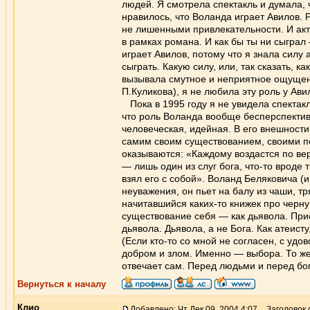
людей. Я смотрела спектакль и думала, ч
нравилось, что Воланда играет Авилов. 
не лишенными привлекательности. И акте
в рамках романа. И как бы ты ни сыграл
играет Авилов, потому что я знала силу 
сыграть. Какую силу, или, так сказать, 
вызывала смутное и неприятное ощущение
П.Куликова), я не любила эту роль у Ав
Пока в 1995 году я не увидела спектакл
что роль Воланда вообще бесперспективн
человеческая, идейная. В его внешности
самим своим существованием, своими п
оказываются: «Каждому воздастся по вер
— лишь один из слуг бога, что-то врод
взял его с собой». Воланд Беляковича (
неуважения, он пьет на балу из чаши, тр
начитавшийся каких-то книжек про черну
существование себя — как дьявола. При
дьявола. Дьявола, а не Бога. Как атеист
(Если кто-то со мной не согласен, с уд
добром и злом. Именно — выбора. То же
отвечает сам. Перед людьми и перед бог
Вернуться к началу
Клио
Добавлено: Чт Дек 09, 2004 4:07
Заголовок 