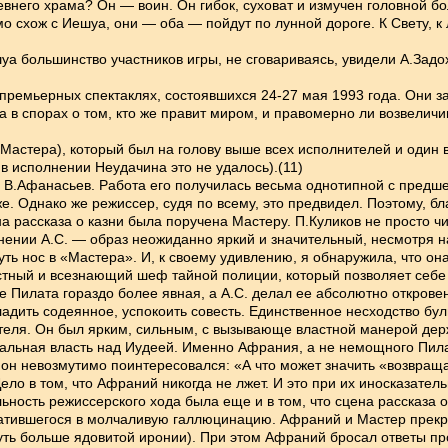
евнего храма? Он — воин. Он гибок, суховат и измучен головной б
 схож с Иешуа, они — оба — пойдут по лунной дороге. К Свету, к 
уа большинство участников игры, не сговариваясь, увидели А.Задо
премьерных спектаклях, состоявшихся 24-27 мая 1993 года. Они 
в спорах о том, кто же правит миром, и правомерно ли возвеличи
астера), который был на голову выше всех исполнителей и один 
в исполнении Неудачина это не удалось).(11)
 В.Афанасьев. Работа его получилась весьма однотипной с предш
. Однако же режиссер, судя по всему, это предвидел. Поэтому, бл
 рассказа о казни была поручена Мастеру. П.Куликов не просто чит
ении А.С. — образ неожиданно яркий и значительный, несмотря на
уть нос в «Мастера». И, к своему удивлению, я обнаружила, что он
тный и всезнающий шеф тайной полиции, который позволяет себе 
Пилата гораздо более явная, а А.С. делал ее абсолютно откровен
адить содеянное, успокоить совесть. Единственное несходство бул
теля. Он был ярким, сильным, с вызывающе властной манерой держ
реальная власть над Иудеей. Именно Афрания, а не немощного Пил
да он невозмутимо поинтересовался: «А что может значить «возвра
ело в том, что Афраний никогда не лжет. И это при их иносказател
ьность режиссерского хода была еще и в том, что сцена рассказа
тившегося в молчаливую галлюцинацию. Афраний и Мастер прекрас
уть больше ядовитой иронии). При этом Афраний бросал ответы пр