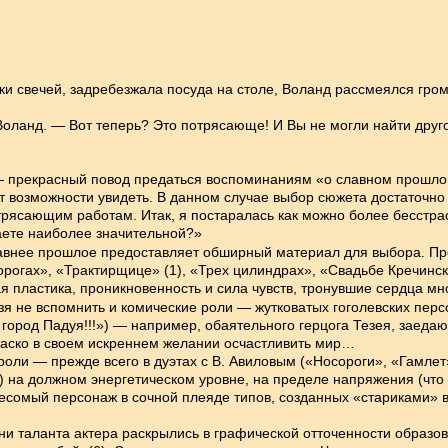
и свечей, задребезжала посуда на столе, Воланд рассмеялся гром
оланд. — Вот теперь? Это потрясающе! И Вы не могли найти друг
рекрасный повод предаться воспоминаниям «о славном прошлом 
 возможности увидеть. В данном случае выбор сюжета достаточно сл
трясающим работам. Итак, я постаралась как можно более бесстрас
таете наиболее значительной?»
давнее прошлое предоставляет обширный материал для выбора. Пр
рогах», «Трактирщице» (1), «Трех цилиндрах», «Свадьбе Кречинск
 пластика, проникновенность и сила чувств, тронувшие сердца мн
ьзя не вспомнить и комические роли — жутковатых гоголевских пер
город Падуя!!!») — например, обаятельного герцога Тезея, заед
иаско в своем искреннем желании осчастливить мир…
ли — прежде всего в дуэтах с В. Авиловым («Носороги», «Гамлет»(
) на должном энергетическом уровне, на пределе напряжения (что т
омый персонаж в сочной плеяде типов, созданных «стариками» в 
ани таланта актера раскрылись в графической отточенности образо