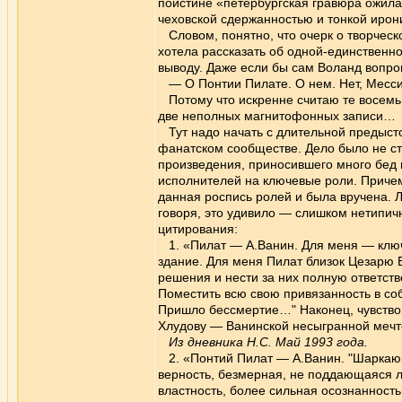
поистине «петербургская гравюра ожила 
чеховской сдержанностью и тонкой ирон
Словом, понятно, что очерк о творческо
хотела рассказать об одной-единственно
выводу. Даже если бы сам Воланд вопрош
— О Понтии Пилате. О нем. Нет, Мессир
Потому что искренне считаю те восемь (
две неполных магнитофонных записи…
Тут надо начать с длительной предысто
фанатском сообществе. Дело было не сто
произведения, приносившего много бед 
исполнителей на ключевые роли. Причем 
данная роспись ролей и была вручена. Л
говоря, это удивило — слишком нетипич
цитирования:
1. «Пилат — А.Ванин. Для меня — ключе
здание. Для меня Пилат близок Цезарю 
решения и нести за них полную ответств
Поместить всю свою привязанность в со
Пришло бессмертие…" Наконец, чувство с
Хлудову — Ванинской несыгранной мечте
Из дневника Н.С. Май 1993 года.
2. «Понтий Пилат — А.Ванин. "Шаркающа
верность, безмерная, не поддающаяся ло
властность, более сильная осознанность