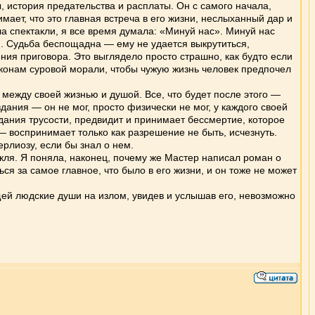
, история предательства и расплаты. Он с самого начала,
мает, что это главная встреча в его жизни, неслыханный дар и
а спектакли, я все время думала: «Минуй нас». Минуй нас
н. Судьба беспощадна — ему не удается выкрутиться,
ения приговора. Это выглядело просто страшно, как будто если
законам суровой морали, чтобы чужую жизнь человек предпочел
и между своей жизнью и душой. Все, что будет после этого —
дания — он не мог, просто физически не мог, у каждого своей
дания трусости, предвидит и принимает бессмертие, которое
 воспринимает только как разрешение не быть, исчезнуть.
ерлиозу, если бы знал о нем.
ля. Я поняла, наконец, почему же Мастер написал роман о
я за самое главное, что было в его жизни, и он тоже не может
 людские души на излом, увидев и услышав его, невозможно