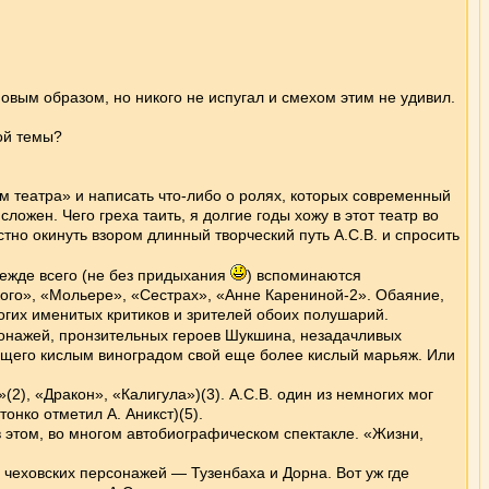
овым образом, но никого не испугал и смехом этим не удивил.
ой темы?
театра» и написать что-либо о ролях, которых современный
ожен. Чего греха таить, я долгие годы хожу в этот театр во
тно окинуть взором длинный творческий путь А.С.В. и спросить
ежде всего (не без придыхания
) вспоминаются
ого», «Мольере», «Сестрах», «Анне Карениной-2». Обаяние,
огих именитых критиков и зрителей обоих полушарий.
сонажей, пронзительных героев Шукшина, незадачливых
ающего кислым виноградом свой еще более кислый марьяж. Или
2), «Дракон», «Калигула»)(3). А.С.В. один из немногих мог
онко отметил А. Аникст)(5).
этом, во многом автобиографическом спектакле. «Жизни,
в чеховских персонажей — Тузенбаха и Дорна. Вот уж где