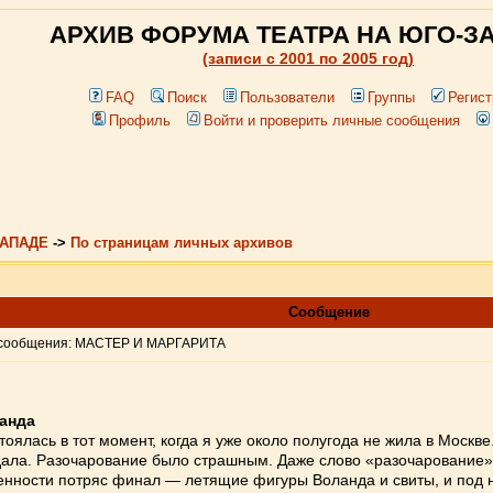
АРХИВ ФОРУМА ТЕАТРА НА ЮГО-З
(записи c 2001 по 2005 год)
FAQ
Поиск
Пользователи
Группы
Регист
Профиль
Войти и проверить личные сообщения
ЗАПАДЕ
->
По страницам личных архивов
Сообщение
сообщения: МАСТЕР И МАРГАРИТА
анда
лась в тот момент, когда я уже около полугода не жила в Москве.
дала. Разочарование было страшным. Даже слово «разочарование» т
енности потряс финал — летящие фигуры Воланда и свиты, и под 