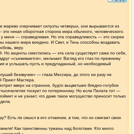
 марево очерчивает силуэты четверых, они вырываются из
 — это некая оборотная сторона мира обычного, человеческого.
 у меня — справедливая. Но эта справедливость — это скорее
оны нашего мира воедино. И Свет, и Тень способны воздавать
юбовь, веру.
. Но акценты сместились — эта сила существует сама по себе,
руг «съеживается», мельчает. Взгляд его глаз по-прежнему
вия и услышать пусть и предугаданный, но необходимый
лушай беззвучие» — глаза Мессира, до этого ни разу не
ый Приют Мастера.
мотрит вверх на странное, будто выцветшее бледно-голубое
уже тысячелетия тоскует по потерянному. Но если Пилата тот —
 поймет и не узнает, что даже такое могущество приносит только
идела.
? Есть ли смысл в его отчаянии, в том, что он сжигает свою
 земля! Как таинственны туманы над болотами. Кто много
т уставший.»