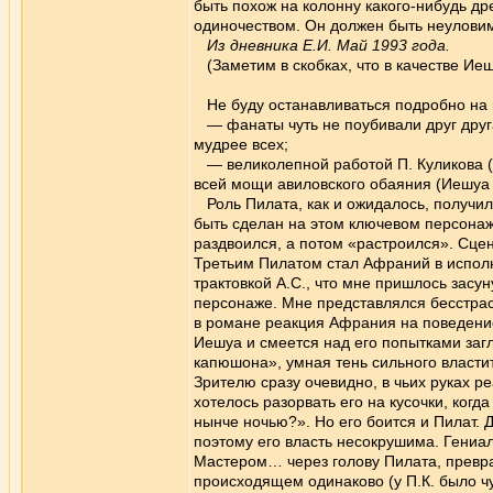
быть похож на колонну какого-нибудь др
одиночеством. Он должен быть неуловимо
Из дневника Е.И. Май 1993 года.
(Заметим в скобках, что в качестве Иеш
Не буду останавливаться подробно на 
— фанаты чуть не поубивали друг друга 
мудрее всех;
— великолепной работой П. Куликова (М
всей мощи авиловского обаяния (Иешуа 
Роль Пилата, как и ожидалось, получил
быть сделан на этом ключевом персонаже
раздвоился, а потом «растроился». Сцена
Третьим Пилатом стал Афраний в исполн
трактовкой А.С., что мне пришлось засун
персонаже. Мне представлялся бесстрас
в романе реакция Афрания на поведение 
Иешуа и смеется над его попытками загл
капюшона», умная тень сильного власти
Зрителю сразу очевидно, в чьих руках 
хотелось разорвать его на кусочки, ког
нынче ночью?». Но его боится и Пилат. Д
поэтому его власть несокрушима. Гениал
Мастером… через голову Пилата, превра
происходящем одинаково (у П.К. было ч