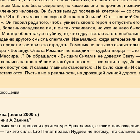
 этом Мастере было смирение, но какое же оно непрочное, незнач
енного человека. Он был живым до последней клеточки — со страх
 Нет! Это был человек со скрытой страстной силой. Он — творил! О
н». Он творил ради того, чтобы увидеть своего героя и отпустить ег
олезнь овладевала им, и он так отчаивался, но уже не надо было
г Мастер обрел такую глубину, то, что вдруг встало за его «неболь
озданию другого смысла спектакля. Изначально, когда актеры жили
но придет и заставит его страдать. Романыч не называл окончатель
ра к Воланду. Ответа Романыч не находил — судьба творца — это з
 Мессира...? Он обращался к Высшим Силам и не доверял Свету —
 сошлись на простейшем и как будто явном — все лежит в судьбе ч
воих поступков. И самым главным становится: «Не было казни!» И 
существляются. Пусть в не в реальности, на дрожащей лунной дороге
сообщения:
а (весна 2000 г.)
ении А.Ванина?
тзывался о нравах и архитектуре Ершалаима, с каким наслаждени
— так это силы. Его Пилат правил Иудеей не потому, что сильнее вс