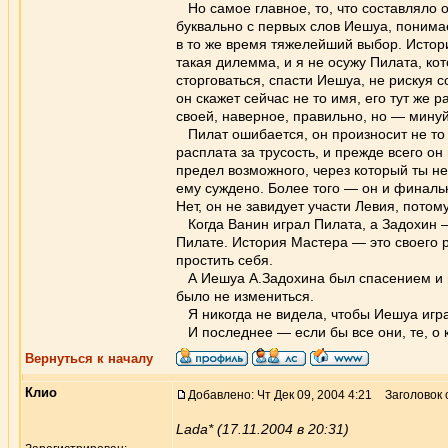
Но самое главное, то, что составляло о
буквально с первых слов Иешуа, понимает
в то же время тяжелейший выбор. Истори
такая дилемма, и я не осужу Пилата, к
сторговаться, спасти Иешуа, не рискуя 
он скажет сейчас не то имя, его тут же
своей, наверное, правильно, но — минуй
Пилат ошибается, он произносит не то и
расплата за трусость, и прежде всего он
предел возможного, через который ты н
ему суждено. Более того — он и финаль
Нет, он не завидует участи Левия, потом
Когда Ванин играл Пилата, а Задохин —
Пилате. История Мастера — это своего р
простить себя.
А Иешуа А.Задохина был спасением и г
было не измениться.
Я никогда не видела, чтобы Иешуа играл
И последнее — если бы все они, те, о 
Вернуться к началу
Клио
Добавлено: Чт Дек 09, 2004 4:21
Заголовок
Lada* (17.11.2004 в 20:31)