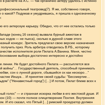
 в расчете на А.С. — так органично актеру удалось с истинно
профессиональный театровед(7). Я же, собственно говоря,
Но о какой? Подумав и умудрившись, я пришла к однозначному
:
ю его актерскую карьеру. Обидно, что от нее остались только
Западе (конец 16 сезона) вызвала бурный ажиотаж в
х ходов — не пьеса), сколько в дурной славе этого
разный конкурс. Зритель предлагал свою версию назначения
получить приз. Роль арбитра отводилась В.Р.Б., которому
 качестве исполнителя роли Пилата А.Ванина. Меня, честно
обоснование выбора достаточно интересно и достойно
 линии. Не будет достойного Пилата — рассыплется все
щий войны"… Государственный деятель, способный принимать
любви, сон о лунной дороге, сбывшийся ох как нескоро…"
 участие Иешуа… И принятие своей судьбы: "Бессмертие…
дом" ("Ненавистный город") […] И потом, Пилат ближе всех к
й голос" — и странная искорка любви в его жестокой душе. И
икон (10) — почти полное олицетворение Понтия. Внутренняя
ем. И кто сказал, что Пятый […] римский прокуратор должен