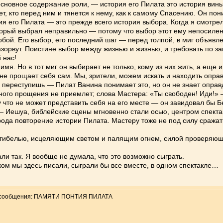
сновное содержание роли, — история его Пилата это история вины
, кто перед ним и тянется к нему, как к самому Спасению. Он пони
я его Пилата — это прежде всего история выбора. Когда я смотрел
оторый выбрал неправильно — потому что выбор этот ему непосиле
собой. Его выбор, его последний шаг — перед толпой, в миг объявл
 разорвут. Поистине выбор между жизнью и жизнью, и требовать по 
 нас!
мя. Но в тот миг он выбирает не только, кому из них жить, а еще 
 не прощает себя сам. Мы, зрители, можем искать и находить оправ
е переступишь — Пилат Ванина понимает это, но он не знает оправ
ного прощения не приемлет; слова Мастера: «Ты свободен! Иди!» —
у что не может представить себя на его месте — он завидовал бы Б
 Иешуа, библейские сцены мгновенно стали осью, центром спектак
ода повторение истории Пилата. Мастеру тоже не под силу сражатьс
ибелью, исцеляющим светом и палящим огнем, силой проверяющей
и так. Я вообще не думала, что это возможно сыграть.
ком мы здесь писали, сыграли бы все вместе, в одном спектакле…
 сообщения: ПАМЯТИ ПОНТИЯ ПИЛАТА