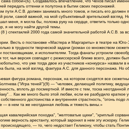
сама собой»(6). Создавалось впечатление, что Чехов писал именно
ией передать оттенки и полутона в бытии своих персонажей.
м пути А.С.В. должен занимать много томов, и писать его должен 
й роли, самой важной, на мой субъективный зрительский взгляд. 
ал меня, я могла бы, положа руку на сердце, ответить только одно
, я не могу найти другой темы.
8 ) спектаклей 2000 года самой значительной работой А.С.В. за вс
рии. Весть о постановке «Мастера и Маргариты» в театре на Юго-
лько в трудности творческой задачи (роман со множеством сюжетны
и постановщикам, и исполнителям. Тогда фанаты устроили своеоб
тот, чья версия совпадет с режиссерской ближе всего, должен был 
юбопытно, что уже тогда двое из участников «конкурса» назвали в
на была, на мой взгляд, фактура А.С. для данного персонажа. Но 
вая фигура романа, персонаж, на котором сходятся все сюжетные
Болтнева ("Игра теней")(9) — "человек, делающий политику, веду
енность, вплоть до посмертной. И вместе с тем, тоска неотданной 
баку"… Как же много было этой любви, если ее разбудило краткое
обственного достоинства и внутренняя страстность, "огонь подо ль
 — в нем та же неотданная любовь и тяжесть вины.»
я кавалерийская походка", "желтоватые щеки", "хриплый сорванны
гике верность арестанту, который заронил в нем эту искорку. Гел
 происходящего, — то, чего недостает Геликону, чтобы стать Понти