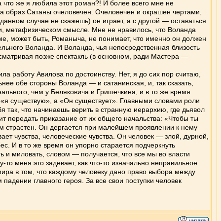
а что же я любила этот роман?! И более всего мне не
ова образ Сатаны очеловечен. Очеловечен и окрашен чертами,
данном случае не скажешь) он играет, а с другой — оставаться
 ли, метафизическом смысле. Мне не нравилось, что Воланда
роме, может быть, Романыча, не понимает, что именно он должен
аятельного Воланда. И Воланда, чья непосредственная близость
есматривая позже спектакль (в основном, ради Мастера —
а работу Авилова по достоинству. Нет, я до сих пор считаю,
ьнее обе стороны Воланда — и сатанинская, и, так сказать,
ального, чем у Беляковича и Гришечкина, и в то же время
 «я существую», а «Он существует». Главными словами роли
я так, что начинаешь верить в странную иерархию, где дьявол
т передать приказание от их общего начальства: «Чтобы ты
ком страстен. Он дергается при малейшем проявлении к нему
вает чувства, человеческие чувства. Он человек — злой, дурной,
ес. И в то же время он упорно старается подчеркнуть
 и миловать, словом — получается, что все мы во власти
у-то меня это задевает, как что-то изначально неправильное.
мира в том, что каждому человеку дано право выбора между
падении главного героя. За все свои поступки человек