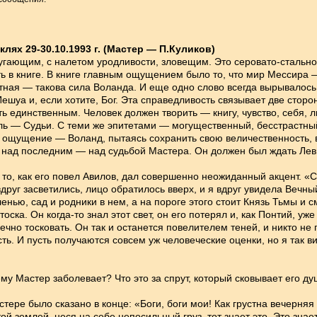
клях 29-30.10.1993 г. (Мастер — П.Куликов)
ающим, с налетом уродливости, зловещим. Это серовато-стальное
есть в книге. В книге главным ощущением было то, что мир Мессира
ная — такова сила Воланда. И еще одно слово всегда вырывалось
Иешуа и, если хотите, Бог. Эта справедливость связывает две стор
 единственным. Человек должен творить — книгу, чувство, себя, л
ь — Судьи. С теми же эпитетами — могущественный, бесстрастный
 ощущение — Воланд, пытаясь сохранить свою величественность, вд
ен над последним — над судьбой Мастера. Он должен был ждать Ле
о, как его повел Авилов, дал совершенно неожиданный акцент. «С
вдруг засветились, лицо обратилось вверх, и я вдруг увидела Вечн
ью, сад и родники в нем, а на пороге этого стоит Князь Тьмы и с
 тоска. Он когда-то знал этот свет, он его потерял и, как Понтий, 
вечно тосковать. Он так и останется повелителем теней, и никто не
ть. И пусть получаются совсем уж человеческие оценки, но я так в
 Мастер заболевает? Что это за спрут, который сковывает его душу
тере было сказано в конце: «Боги, боги мои! Как грустна вечерняя
ой землей, неся на себе непосильный груз, тот знает это. Это знае