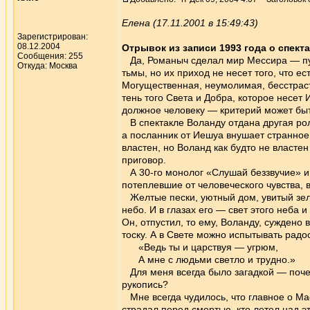
Елена (17.11.2001 в 15:49:43)
Зарегистрирован:
08.12.2004
Отрывок из записи 1993 года о спекта
Сообщения: 255
Да, Романыч сделал мир Мессира — пуг
Откуда: Москва
тьмы, но их приход не несет того, что 
Могущественная, неумолимая, бесстраст
тень того Света и Добра, которое несет 
должное человеку — критерий может быть
В спектакле Воланду отдана другая рол
а посланник от Иешуа внушает странное
властен, но Воланд как будто не власт
приговор.
А 30-го монолог «Слушай беззвучие» и т
потеплевшие от человеческого чувства, 
Желтые пески, уютный дом, увитый зелен
небо. И в глазах его — свет этого неба и
Он, отпустил, то ему, Воланду, суждено 
тоску. А в Свете можно испытывать радос
«Ведь ты и царствуя — угрюм,
А мне с людьми светло и трудно.»
Для меня всегда было загадкой — почему
рукопись?
Мне всегда чудилось, что главное о Мас
страдал перед смертью, кто летел над эт