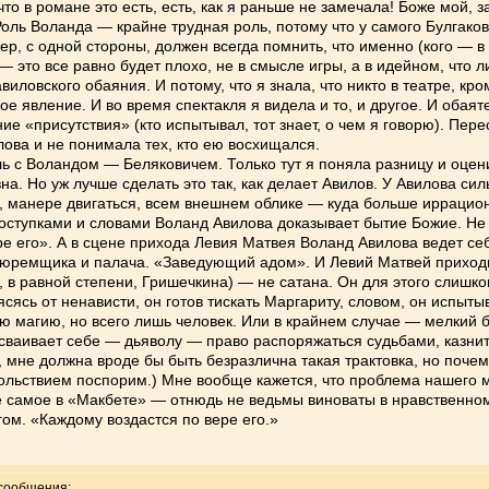
то в романе это есть, есть, как я раньше не замечала! Боже мой, з
Роль Воланда — крайне трудная роль, потому что у самого Булгак
р, с одной стороны, должен всегда помнить, что именно (кого — в 
 — это все равно будет плохо, не в смысле игры, а в идейном, что
авиловского обаяния. И потому, что я знала, что никто в театре, к
какое явление. И во время спектакля я видела и то, и другое. И об
 «присутствия» (кто испытывал, тот знает, о чем я говорю). Пер
илова и не понимала тех, кто ею восхищался.
ь с Воландом — Беляковичем. Только тут я поняла разницу и оценил
а. Но уж лучше сделать это так, как делает Авилов. У Авилова сил
, манере двигаться, всем внешнем облике — куда больше иррацион
оступками и словами Воланд Авилова доказывает бытие Божие. Не
е его». А в сцене прихода Левия Матвея Воланд Авилова ведет себ
е тюремщика и палача. «Заведующий адом». И Левий Матвей приходи
и, в равной степени, Гришечкина) — не сатана. Он для этого слиш
ясясь от ненависти, он готов тискать Маргариту, словом, он испыты
ю магию, но всего лишь человек. Или в крайнем случае — мелкий б
сваивает себе — дьяволу — право распоряжаться судьбами, казнить
у, мне должна вроде бы быть безразлична такая трактовка, но почем
овольствием поспорим.) Мне вообще кажется, что проблема нашего 
 самое в «Макбете» — отнюдь не ведьмы виноваты в нравственном 
ом. «Каждому воздастся по вере его.»
сообщения: