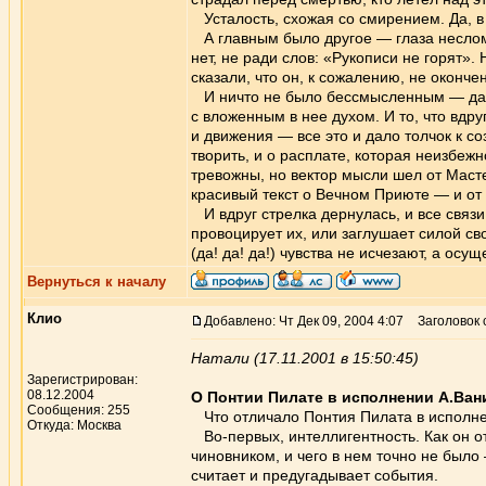
Усталость, схожая со смирением. Да, в
А главным было другое — глаза несломл
нет, не ради слов: «Рукописи не горят».
сказали, что он, к сожалению, не оконче
И ничто не было бессмысленным — да, б
с вложенным в нее духом. И то, что вдру
и движения — все это и дало толчок к с
творить, и о расплате, которая неизбеж
тревожны, но вектор мысли шел от Масте
красивый текст о Вечном Приюте — и от
И вдруг стрелка дернулась, и все связи
провоцирует их, или заглушает силой с
(да! да! да!) чувства не исчезают, а о
Вернуться к началу
Клио
Добавлено: Чт Дек 09, 2004 4:07
Заголовок 
Натали (17.11.2001 в 15:50:45)
Зарегистрирован:
08.12.2004
О Понтии Пилате в исполнении А.Ванин
Сообщения: 255
Что отличало Понтия Пилата в исполн
Откуда: Москва
Во-первых, интеллигентность. Как он о
чиновником, и чего в нем точно не было 
считает и предугадывает события.