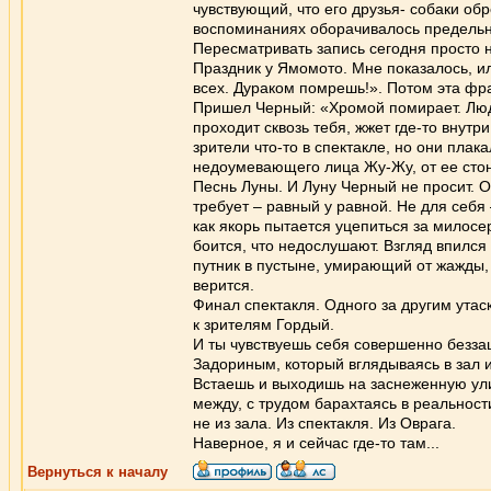
чувствующий, что его друзья- собаки об
воспоминаниях оборачивалось предельн
Пересматривать запись сегодня просто 
Праздник у Ямомото. Мне показалось, ил
всех. Дураком помрешь!». Потом эта фра
Пришел Черный: «Хромой помирает. Люд
проходит сквозь тебя, жжет где-то внутр
зрители что-то в спектакле, но они плака
недоумевающего лица Жу-Жу, от ее стон
Песнь Луны. И Луну Черный не просит. О
требует – равный у равной. Не для себя
как якорь пытается уцепиться за милосе
боится, что недослушают. Взгляд впился в
путник в пустыне, умирающий от жажды, т
верится.
Финал спектакля. Одного за другим утас
к зрителям Гордый.
И ты чувствуешь себя совершенно безза
Задориным, который вглядываясь в зал ищ
Встаешь и выходишь на заснеженную улиц
между, с трудом барахтаясь в реальности
не из зала. Из спектакля. Из Оврага.
Наверное, я и сейчас где-то там...
Вернуться к началу