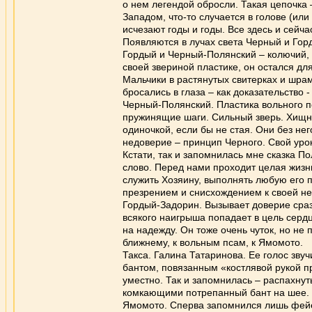
о нем легендой обросли. Такая цепочка 
Западом, что-то случается в голове (или
исчезают годы и годы. Все здесь и сейча
Появляются в лучах света Черный и Гор
Гордый и Черный-Полянский – колючий,
своей звериной пластике, он остался для
Мальчики в растянутых свитерках и шрам
бросались в глаза – как доказательство 
Черный-Полянский. Пластика вольного пс
пружинящие шаги. Сильный зверь. Хищни
одиночкой, если бы не стая. Они без не
недоверие – принцип Черного. Свой урок
Кстати, так и запомнилась мне сказка П
слово. Перед нами проходит целая жизн
служить Хозяину, выполнять любую его п
презрением и снисхождением к своей не
Гордый-Задорин. Вызывает доверие сразу
всякого наигрыша попадает в цель сердц
на надежду. Он тоже очень чуток, но не
ближнему, к вольным псам, к Ямомото.
Такса. Галина Татаринова. Ее голос зву
бантом, повязанным «костлявой рукой пр
уместно. Так и запомнилась – распахну
комкающими потрепанный бант на шее.
Ямомото. Сперва запомнился лишь фейерв