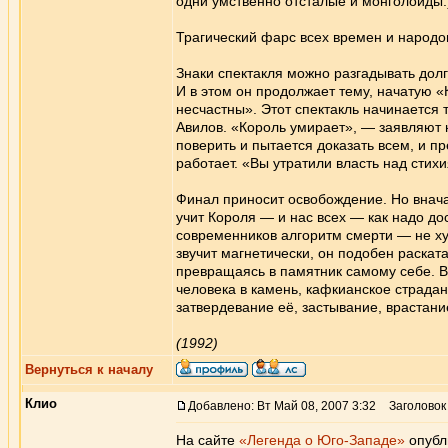
одни умственно отсталые и монголоиды.
Трагический фарс всех времен и народо
Знаки спектакля можно разгадывать долг
И в этом он продолжает тему, начатую «
несчастны». Этот спектакль начинается 
Авилов. «Король умирает», — заявляют 
поверить и пытается доказать всем, и пр
работает. «Вы утратили власть над стих
Финал приносит освобождение. Но внач
учит Короля — и нас всех — как надо до
современников алгоритм смерти — не ху
звучит магнетически, он подобен раскат
превращаясь в памятник самому себе. 
человека в камень, кафкианское страда
затвердевание её, застывание, врастание
(1992)
Вернуться к началу
Клио
Добавлено: Вт Май 08, 2007 3:32
Заголовок 
На сайте
«Легенда о Юго-Западе»
опубл