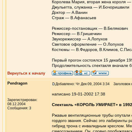
Королева Мария, вторая жена короля —
Джульетта, служанка — И.Бочоришвили
Доктор — А.Ванин
Страж — В.Афанасьев
Режиссер-постановщик — В.Белякович
Режиссер — В.Гришечкин
Звукорежиссер — А.Лопухов
Световое оформление — О.Лопухов
Костюмы — В.Федоров, В.Климов, С.Пис
Первый прогон состоялся 15 декабря 19
Продолжительность спектакля вначале бы
Вернуться к началу
Pendragon
Добавлено: Чт Дек 09, 2004 3:34
Заголовок 
написано 19-01-2002 17:38
Зарегистрирован:
08.12.2004
Спектакль «КОРОЛЬ УМИРАЕТ» в 1992
Сообщения: 3
Ржавые вентиляционные трубы опутали с
гордого звания. Сейчас это лабиринты 
гибрид трона с инвалидным креслом. Меч
самосознанием. Он, словно пробуждаясь 