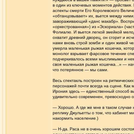
в один из ключевых моментов действия.
аспекты смерти Его Королевского Величе
«обтанцовывает» их, вьется между ними,
завораживающий «данс макабр». Воспри
«оркестрованная») из «Эскориала» (часть
Фолиалю. И вьется легкой змейкой мелод
охватит древний дворец, он сгорит и исч
нами вновь строй зомби и один живой че
умерла маленькая рыжая кошечка, котор
монолог взрывает фарсовое течение спе
подчеркивалось всеми мыслимыми и немы
своя маленькая рыжая кошечка...» — нач
что потерянное — мы сами.
Весь спектакль построен на ритмически
персонажей почти всегда на сцене. Как м
Ирония здесь — единственный способ вы
удивительно современен, превосходно 
— Хорошо. А где же мне в таком случае
реплику Джульетты о том, что кабинет м
накормить население.)
— Н-да. Раса не в очень хорошем состоя