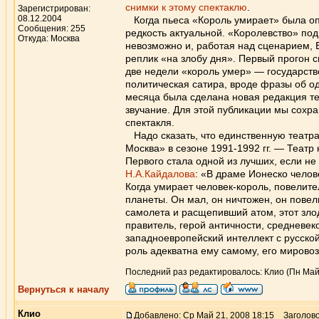
снимки к этому спектаклю
.
Зарегистрирован:
08.12.2004
Когда пьеса «Король умирает» была оп
Сообщения: 255
редкость актуальной. «Королевство» под
Откуда: Москва
невозможно и, работая над сценарием, 
реплик «на злобу дня». Первый прогон с
две недели «король умер» — государств
политическая сатира, вроде фразы об од
месяца была сделана новая редакция те
звучание. Для этой публикации мы сохра
спектакля.
Надо сказать, что единственную театра
Москва» в сезоне 1991-1992 гг. — Театр
Первого стала одной из лучших, если н
Н.А.Кайдалова
: «В драме Ионеско челов
Когда умирает человек-король, повелите
планеты. Он мал, он ничтожен, он повел
самолета и расщепивший атом, этот зло
правитель, герой античности, средневе
западноевропейский интеллект с русской
роль адекватна ему самому, его мировоз
Последний раз редактировалось: Клио (Пн Май 
Вернуться к началу
Клио
Добавлено: Ср Май 21, 2008 18:15
Заголово