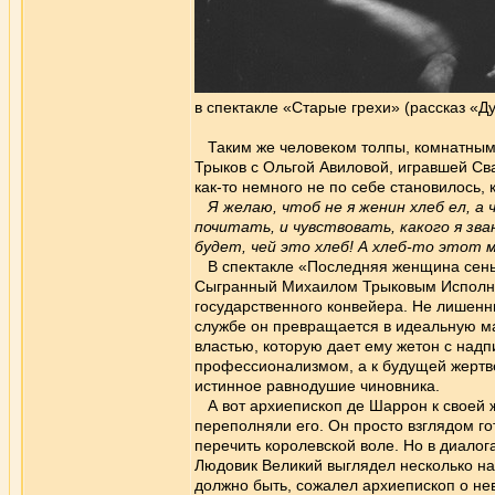
в спектакле «Старые грехи» (рассказ «Д
Таким же человеком толпы, комнатным т
Трыков с Ольгой Авиловой, игравшей Св
как-то немного не по себе становилось, 
Я желаю, чтоб не я женин хлеб ел, а 
почитать, и чувствовать, какого я зва
будет, чей это хлеб! А хлеб-то этот м
В спектакле «Последняя женщина сеньо
Сыгранный Михаилом Трыковым Исполни
государственного конвейера. Не лишенн
службе он превращается в идеальную ма
властью, которую дает ему жетон с надп
профессионализмом, а к будущей жертве
истинное равнодушие чиновника.
А вот архиепископ де Шаррон к своей ж
переполняли его. Он просто взглядом го
перечить королевской воле. Но в диало
Людовик Великий выглядел несколько на
должно быть, сожалел архиепископ о не