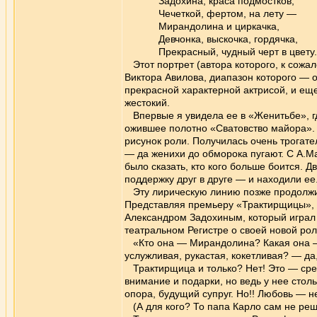
Задохина, краса подмостков,
Чечеткой, фертом, на лету —
Мирандолина и циркачка,
Девчонка, выскочка, гордячка,
Прекрасный, чудный черт в цвету.
Этот портрет (автора которого, к сожале
Виктора Авилова, диапазон которого — о
прекрасной характерной актрисой, и ещ
жестокий.
Впервые я увидела ее в «Женитьбе», гд
ожившее полотно «Сватовство майора». О
рисунок роли. Получилась очень трогате
— да женихи до обморока пугают. С А.
было сказать, кто кого больше боится. 
поддержку друг в друге — и находили е
Эту лирическую линию позже продолжи
Представляя премьеру «Трактирщицы», В.
Александром Задохиным, который играл 
театральном Регистре о своей новой рол
«Кто она — Мирандолина? Какая она — 
услужливая, рукастая, кокетливая? — да
Трактирщица и только? Нет! Это — сред
внимание и подарки, но ведь у нее столь
опора, будущий супруг. Но!! Любовь — не
(А для кого? То папа Карло сам не реш