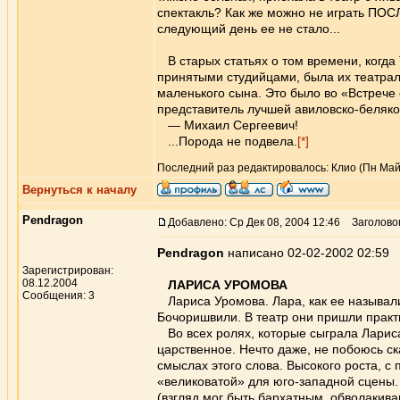
спектакль? Как же можно не играть ПОСЛ
следующий день ее не стало...
В старых статьях о том времени, когда 
принятыми студийцами, была их театраль
маленького сына. Это было во «Встрече 
представитель лучшей авиловско-беляко
— Михаил Сергеевич!
...Порода не подвела.
[*]
Последний раз редактировалось: Клио (Пн Май 2
Вернуться к началу
Pendragon
Добавлено: Ср Дек 08, 2004 12:46
Заголово
Pendragon
написано 02-02-2002 02:59
Зарегистрирован:
08.12.2004
ЛАРИСА УРОМОВА
Сообщения: 3
Лариса Уромова. Лара, как ее называли 
Бочоришвили. В театр они пришли практ
Во всех ролях, которые сыграла Лариса,
царственное. Нечто даже, не побоюсь ска
смыслах этого слова. Высокого роста, с
«великоватой» для юго-западной сцены.
(взгляд мог быть бархатным, обволакива