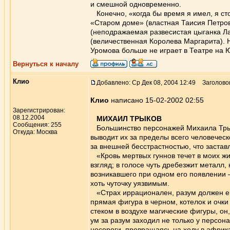
и смешной одновременно.
Конечно, «когда бы время я имел, я сто
«Старом доме» (властная Таисия Петров
(неподражаемая развесистая цыганка Ла
(величественная Королева Маргарита). Н
Уромова больше не играет в Театре на 
Вернуться к началу
Клио
Добавлено: Ср Дек 08, 2004 12:49
Заголово
Клио
написано 15-02-2002 02:55
Зарегистрирован:
08.12.2004
МИХАИЛ ТРЫКОВ
Сообщения: 255
Большинство персонажей Михаила Трыко
Откуда: Москва
выводит их за пределы всего человечес
за внешней бесстрастностью, что застав
«Кровь мертвых гуннов течет в моих ж
взгляд; в голосе чуть дребезжит металл
возникавшего при одном его появлении 
хоть чуточку уязвимым.
«Страх иррационален, разум должен его
прямая фигура в черном, котелок и очк
стеком в воздухе магические фигуры, он
ум за разум заходил не только у персона
носороги, превращаясь на ходу в афри