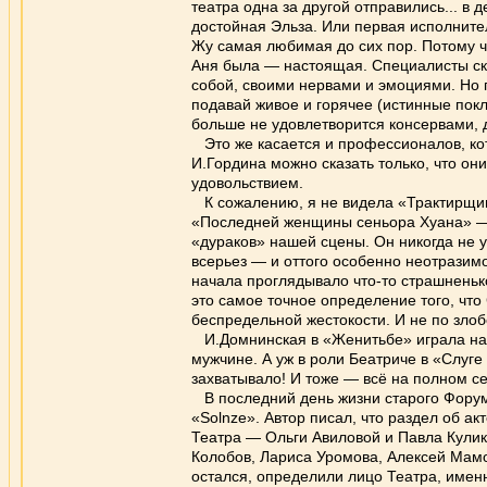
театра одна за другой отправились... в 
достойная Эльза. Или первая исполните
Жу самая любимая до сих пор. Потому чт
Аня была — настоящая. Специалисты ска
собой, своими нервами и эмоциями. Но 
подавай живое и горячее (истинные покл
больше не удовлетворится консервами, 
Это же касается и профессионалов, кото
И.Гордина можно сказать только, что он
удовольствием.
К сожалению, я не видела «Трактирщицу
«Последней женщины сеньора Хуана» — 
«дураков» нашей сцены. Он никогда не у
всерьез — и оттого особенно неотразимо
начала проглядывало что-то страшненьк
это самое точное определение того, что
беспредельной жестокости. И не по злоб
И.Домнинская в «Женитьбе» играла на т
мужчине. А уж в роли Беатриче в «Слуге
захватывало! И тоже — всё на полном се
В последний день жизни старого Форума
«Solnze». Автор писал, что раздел об ак
Театра — Ольги Авиловой и Павла Кулико
Колобов, Лариса Уромова, Алексей Мамон
остался, определили лицо Театра, имен