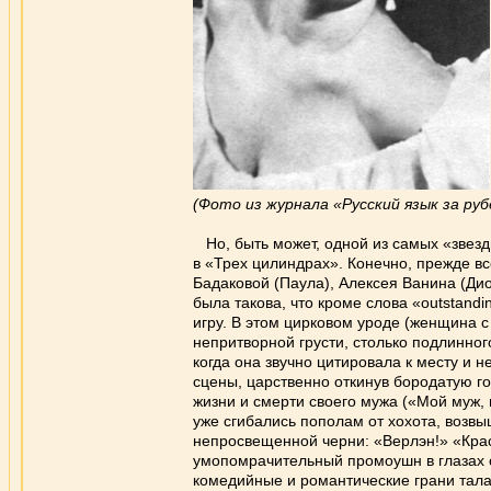
(Фото из журнала «Русский язык за ру
Но, быть может, одной из самых «зве
в «Трех цилиндрах». Конечно, прежде в
Бадаковой (Паула), Алексея Ванина (Дио
была такова, что кроме слова «outstandi
игру. В этом цирковом уроде (женщина с
непритворной грусти, столько подлинног
когда она звучно цитировала к месту и н
сцены, царственно откинув бородатую 
жизни и смерти своего мужа («Мой муж, м
уже сгибались пополам от хохота, возв
непросвещенной черни: «Верлэн!» «Крас
умопомрачительный промоушн в глазах о
комедийные и романтические грани тала