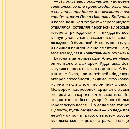
— Я прошу вас покорнейше, как поед
сиятельство или превосходительство
и государю придется, то скажите и го
городе
живет
Петр Иванович Бобчинск
и вовсе возникал эффект «перевернутог
отдалялся, оставляя перспективу огромн
которого три года скачи — никуда не до
глянув, ужаснулся и засомневался сам —
лакмусовой бумажкой. Непременно случ
и начинал приглашающе смеяться. Но тут
этот эпизод стал нравственным открытие
Бутона в интерпретации Алексея Мамонт
он мечтал стать актером. Куда там... Во
закулисье, но зато какие партнеры! А Б
в нем не было, при малейшей обиде крас
актеров способность, видимо, сказывал
мучила мысль о том, что он чем-то расс
Мольером, как ребенок гордится старши
экспромта на королевском спектакле. Во
что, хотите, чтобы он умер? У него бол
королевскую власть. Но делал это так н
Ну пусть, пусть бездарный — но ведь пр
нему?» он почти грубо, с вызовом броса
вглядываться в зеркало, отражавшее сце