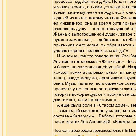
процессе над Жанной д'Арк. Но для нег
человек в очках, с тихим усталым голосо
всеми, какие мучения ее ждут, если она
худшей из пыток, потому что над Фискал
ей Инквизитор, она за время битв привы
разорвешь душу — станет послушней и 
Жанна с выпотрошенной душой, живое св
пугая и заманивая, — добивается от Жан
прильнула к его ногам, он обращается 
удовлетворены: человек сказал "да"».
И конечно, как это заведено на Юго-За
Анучкин в гоголевской «Женитьбе». Весь
и блаженно-заискивающей улыбкой. Накр
камзол; ножки в лиловых чулках, ни мин
танец, вроде менуэта, органчиком звуча
была Муза, Галатея, воплощенное соверш
провести у ее ног всю оставшуюся жизнь
говорить по-французски и прочие светск
движимого, так и не-движимого...
А еще были роли в «Старом доме», вер
— замшелый смотритель училищ, сентим
составе «Калигулы»... Работы, которые 
писал критик Лев Аннинский: «Кремни, 
Последний раз редактировалось: Клио (Пн Май 2