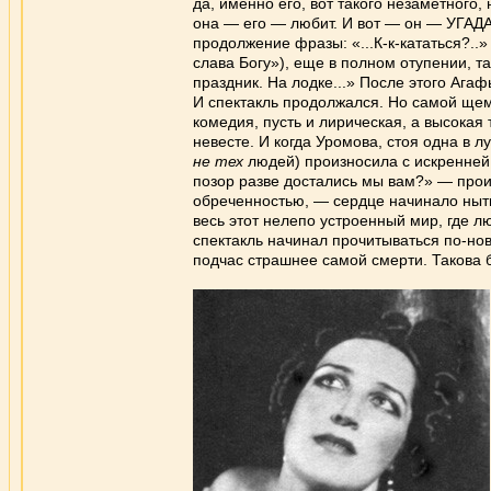
да, именно его, вот такого незаметного,
она — его — любит. И вот — он — УГАДАЛ
продолжение фразы: «...К-к-кататься?..
слава Богу»), еще в полном отупении, так
праздник. На лодке...» После этого Ага
И спектакль продолжался. Но самой щем
комедия, пусть и лирическая, а высока
невесте. И когда Уромова, стоя одна в л
не тех
людей) произносила с искренней 
позор разве достались мы вам?» — произ
обреченностью, — сердце начинало ныть
весь этот нелепо устроенный мир, где лю
спектакль начинал прочитываться по-нов
подчас страшнее самой смерти. Такова