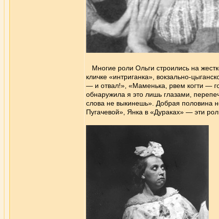
Многие роли Ольги строились на жестко
кличке «интриганка», вокзально-цыганск
— и отвал!», «Маменька, рвем когти — го
обнаружила я это лишь глазами, перепеч
слова не выкинешь». Добрая половина н
Пугачевой», Янка в «Дураках» — эти рол