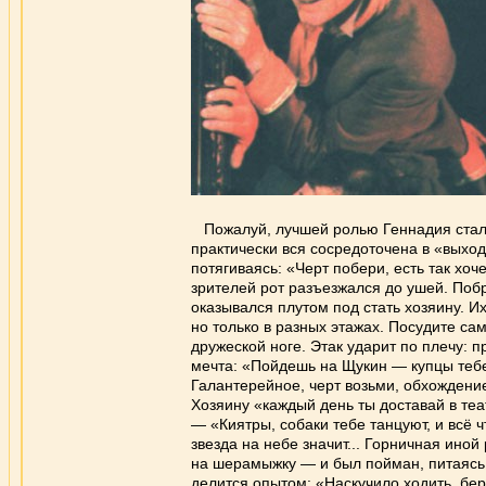
Пожалуй, лучшей ролью Геннадия ста
практически вся сосредоточена в «выхо
потягиваясь: «Черт побери, есть так хоче
зрителей рот разъезжался до ушей. Поб
оказывался плутом под стать хозяину. И
но только в разных этажах. Посудите са
дружеской ноге. Этак ударит по плечу: 
мечта: «Пойдешь на Щукин — купцы тебе 
Галантерейное, черт возьми, обхождение
Хозяину «каждый день ты доставай в теа
— «Киятры, собаки тебе танцуют, и всё ч
звезда на небе значит... Горничная ино
на шерамыжку — и был пойман, питаясь 
делится опытом: «Наскучило ходить, бер