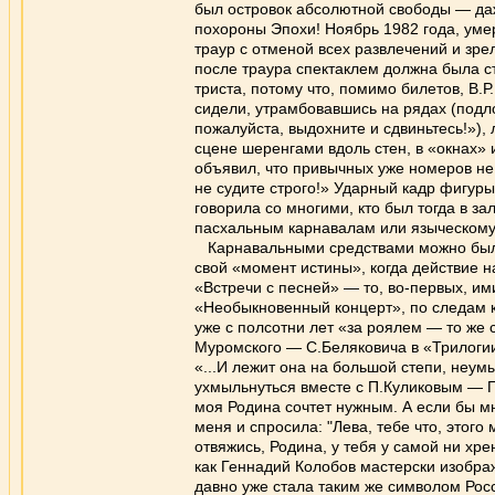
был островок абсолютной свободы — даж
похороны Эпохи! Ноябрь 1982 года, уме
траур с отменой всех развлечений и зр
после траура спектаклем должна была ст
триста, потому что, помимо билетов, В.Р
сидели, утрамбовавшись на рядах (подл
пожалуйста, выдохните и сдвиньтесь!»), 
сцене шеренгами вдоль стен, в «окнах» 
объявил, что привычных уже номеров не б
не судите строго!» Ударный кадр фигуры
говорила со многими, кто был тогда в з
пасхальным карнавалам или языческому
Карнавальными средствами можно было
свой «момент истины», когда действие н
«Встречи с песней» — то, во-первых, им
«Необыкновенный концерт», по следам ко
уже с полсотни лет «за роялем — то же 
Муромского — С.Беляковича в «Трилогии
«...И лежит она на большой степи, неу
ухмыльнуться вместе с П.Куликовым — Г
моя Родина сочтет нужным. А если бы мн
меня и спросила: "Лева, тебе что, этого
отвяжись, Родина, у тебя у самой ни хре
как Геннадий Колобов мастерски изобр
давно уже стала таким же символом Росс