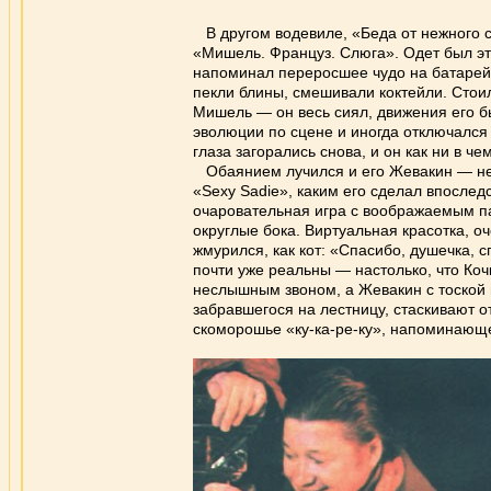
В другом водевиле, «Беда от нежного с
«Мишель. Француз. Слюга». Одет был эт
напоминал переросшее чудо на батарейка
пекли блины, смешивали коктейли. Стоил
Мишель — он весь сиял, движения его б
эволюции по сцене и иногда отключался
глаза загорались снова, и он как ни в ч
Обаянием лучился и его Жевакин — нес
«Sexy Sadie», каким его сделал впослед
очаровательная игра с воображаемым п
округлые бока. Виртуальная красотка, о
жмурился, как кот: «Спасибо, душечка, с
почти уже реальны — настолько, что Ко
неслышным звоном, а Жевакин с тоской 
забравшегося на лестницу, стаскивают от
скоморошье «ку-ка-ре-ку», напоминающе