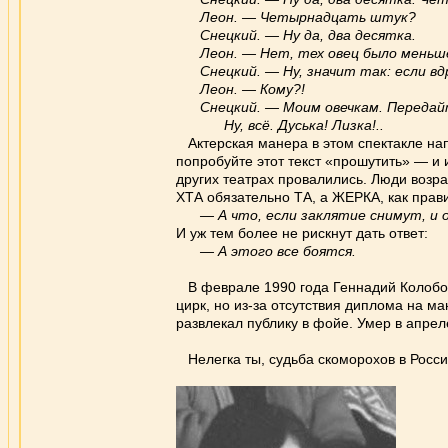
Леон. — Четырнадцать штук?
Снецкий. — Ну да, два десятка.
Леон. — Нет, тех овец было меньш
Снецкий. — Ну, значит так: если вдр
Леон. — Кому?!
Снецкий. — Моим овечкам. Передайте 
Ну, всё. Дуська! Лизка!..
Актерская манера в этом спектакле нап
попробуйте этот текст «прошутить» — и 
других театрах провалились. Люди возр
ХТА обязательно ТА, а ЖЕРКА, как прав
— А что, если заклятие снимут, и о
И уж тем более не рискнут дать ответ:
— А этого все боятся.
В феврале 1990 года Геннадий Колобов,
цирк, но из-за отсутствия диплома на м
развлекал публику в фойе. Умер в апрел
Нелегка ты, судьба скоморохов в Росси