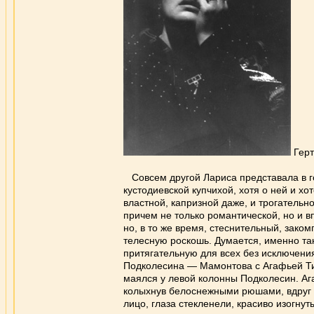
Гер
Совсем другой Лариса представала в г
кустодиевской купчихой, хотя о ней и хо
властной, капризной даже, и трогатель
причем не только романтической, но и вп
но, в то же время, стеснительный, зако
телесную роскошь. Думается, именно т
притягательную для всех без исключени
Подколесина — Мамонтова с Агафьей Тих
маялся у левой колонны Подколесин. Аг
колыхнув белоснежными рюшами, вдруг с
лицо, глаза стекленели, красиво изогнут