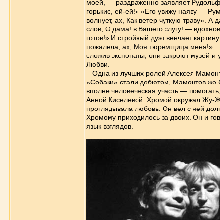
моей, — раздраженно заявляет Рудольф.
горькие, ей-ей!» «Его увижу наяву — Р
волнует, ах, Как ветер чуткую траву». А д
слов, О дама! в Вашего слугу! — вдохн
готов!» И стройный дуэт венчает картину
пожалела, ах, Моя тюремщица меня!» ...
сложив экспонаты, они закроют музей и 
Любви.
Одна из лучших ролей Алексея Мамонто
«Собаки» стали дебютом, Мамонтов же 
вполне человеческая участь — помогать,
Анной Киселевой. Хромой окружал Жу-Жу
проглядывала любовь. Он вел с ней дол
Хромому приходилось за двоих. Он и гов
язык взглядов.