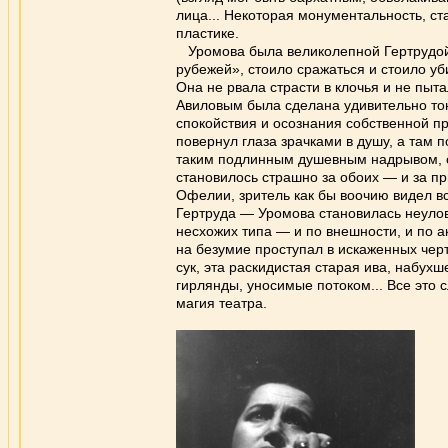
лица... Некоторая монументальность, ст
пластике.
Уромова была великолепной Гертрудой, 
рубежей», стоило сражаться и стоило уб
Она не рвала страсти в клочья и не пы
Авиловым была сделана удивительно тон
спокойствия и осознания собственной пр
повернул глаза зрачками в душу, а там 
таким подлинным душевным надрывом, с
становилось страшно за обоих — и за при
Офелии, зритель как бы воочию видел вс
Гертруда — Уромова становилась неуло
несхожих типа — и по внешности, и по 
на безумие проступал в искаженных черт
сук, эта раскидистая старая ива, набу
гирлянды, уносимые потоком... Все это 
магия театра.