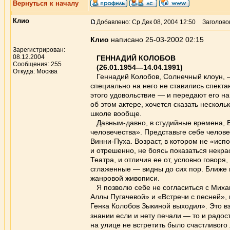
Вернуться к началу
Клио
Добавлено: Ср Дек 08, 2004 12:50
Заголово
Клио
написано 25-03-2002 02:15
Зарегистрирован:
08.12.2004
ГЕННАДИЙ КОЛОБОВ
Сообщения: 255
(26.01.1954—14.04.1991)
Откуда: Москва
Геннадий Колобов, Солнечный клоун, — 
специально на него не ставились спектак
этого удовольствие — и передают его н
об этом актере, хочется сказать нескол
школе вообще.
Давным-давно, в студийные времена, Ва
человечества». Представьте себе челове
Винни-Пуха. Возраст, в котором не «исп
и отрешенно, не боясь показаться некр
Театра, и отличия ее от, условно говор
сглаженные — видны до сих пор. Ближе 
жанровой живописи.
Я позволю себе не согласиться с Михаи
Аллы Пугачевой» и «Встречи с песней», 
Генка Колобов Зыкиной выходил». Это вз
знании если и нету печали — то и радо
на улице не встретить было счастливого