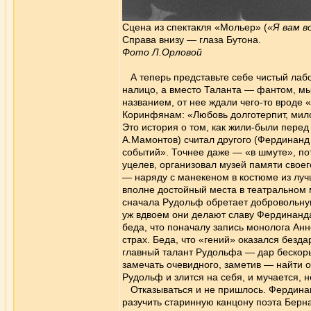
Сцена из спектакля «Мольер» (
«Я вам в
Справа внизу — глаза Бутона.
Фото Л.Орловой
А теперь представьте себе чистый лабо
налицо, а вместо Таланта — фантом, м
названием, от нее ждали чего-то вроде
Коринфянам: «Любовь долготерпит, милосе
Это история о том, как жили-были перед
А.Мамонтов) считал другого (Фердинанд
событий». Точнее даже — «в шмуте», пот
уцелев, организовал музей памяти своего
— наряду с манекеном в костюме из луч
вполне достойный места в театральном м
сначала Рудольф обретает добровольну
уж вдвоем они делают славу Фердинанда 
беда, что поначалу запись монолога Ан
страх. Беда, что «гений» оказался безда
главный талант Рудольфа — дар бескор
замечать очевидного, заметив — найти 
Рудольф и злится на себя, и мучается, 
Отказываться и не пришлось. Фердинан
разучить старинную канцону поэта Берна