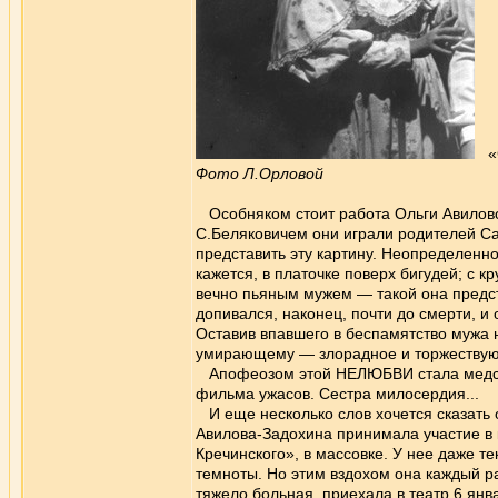
«С
Фото Л.Орловой
Особняком стоит работа Ольги Авиловой
С.Беляковичем они играли родителей Са
представить эту картину. Неопределенно
кажется, в платочке поверх бигудей; с 
вечно пьяным мужем — такой она предст
допивался, наконец, почти до смерти, и
Оставив впавшего в беспамятство мужа н
умирающему — злорадное и торжествую
Апофеозом этой НЕЛЮБВИ стала медсест
фильма ужасов. Сестра милосердия...
И еще несколько слов хочется сказать 
Авилова-Задохина принимала участие в 
Кречинского», в массовке. У нее даже те
темноты. Но этим вздохом она каждый ра
тяжело больная, приехала в театр 6 янв