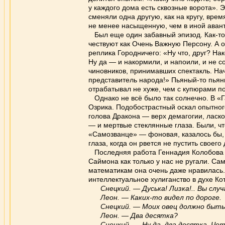
у каждого дома есть сквозные ворота». Э
сменяли одна другую, как на кругу, врем
не менее насыщенную, чем в иной аван
Был еще один забавный эпизод. Как-то 
чествуют как Очень Важную Персону. А о
реплика Городничего: «Ну что, друг? На
Ну да — и накормили, и напоили, и не 
чиновников, принимавших спектакль. На
представитель народа!» Пьяный-то пьян
отрабатывал не хуже, чем с купюрами п
Однако не всё было так солнечно. В «Г
Озрика. Подобострастный оскал опытно
голова Дракона — верх демагогии, ласк
— и мертвые стеклянные глаза. Были, чт
«Самозванце» — фоновая, казалось бы, 
глаза, когда он рвется не пустить своег
Последняя работа Геннадия Колобова в
Саймона как только у нас не ругали. С
математикам она очень даже нравилась.
интеллектуальное хулиганство в духе Ко
Снецкий. — Дуська! Лизка!.. Вы слу
Леон. — Каких-то видел по дороге.
Снецкий. — Моих овец должно быть 
Леон. — Два десятка?
Снецкий. — Ну да, два десятка. Че