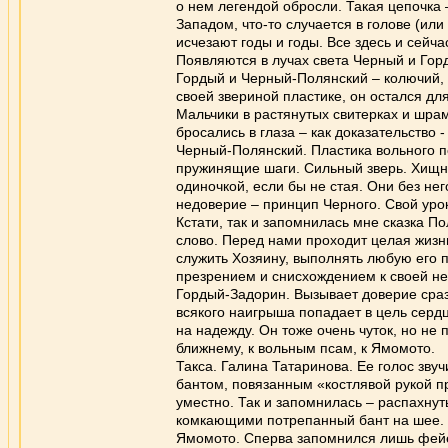
о нем легендой обросли. Такая цепочка 
Западом, что-то случается в голове (или
исчезают годы и годы. Все здесь и сейча
Появляются в лучах света Черный и Гор
Гордый и Черный-Полянский – колючий,
своей звериной пластике, он остался для
Мальчики в растянутых свитерках и шрам
бросались в глаза – как доказательство 
Черный-Полянский. Пластика вольного пс
пружинящие шаги. Сильный зверь. Хищни
одиночкой, если бы не стая. Они без не
недоверие – принцип Черного. Свой урок
Кстати, так и запомнилась мне сказка П
слово. Перед нами проходит целая жизн
служить Хозяину, выполнять любую его п
презрением и снисхождением к своей не
Гордый-Задорин. Вызывает доверие сразу
всякого наигрыша попадает в цель сердц
на надежду. Он тоже очень чуток, но не
ближнему, к вольным псам, к Ямомото.
Такса. Галина Татаринова. Ее голос зву
бантом, повязанным «костлявой рукой пр
уместно. Так и запомнилась – распахну
комкающими потрепанный бант на шее.
Ямомото. Сперва запомнился лишь фейерв