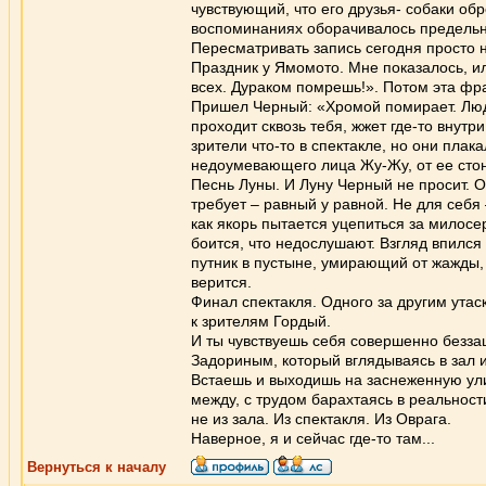
чувствующий, что его друзья- собаки об
воспоминаниях оборачивалось предельн
Пересматривать запись сегодня просто 
Праздник у Ямомото. Мне показалось, ил
всех. Дураком помрешь!». Потом эта фра
Пришел Черный: «Хромой помирает. Люд
проходит сквозь тебя, жжет где-то внутр
зрители что-то в спектакле, но они плака
недоумевающего лица Жу-Жу, от ее стон
Песнь Луны. И Луну Черный не просит. О
требует – равный у равной. Не для себя
как якорь пытается уцепиться за милосе
боится, что недослушают. Взгляд впился в
путник в пустыне, умирающий от жажды, т
верится.
Финал спектакля. Одного за другим утас
к зрителям Гордый.
И ты чувствуешь себя совершенно безза
Задориным, который вглядываясь в зал ищ
Встаешь и выходишь на заснеженную улиц
между, с трудом барахтаясь в реальности
не из зала. Из спектакля. Из Оврага.
Наверное, я и сейчас где-то там...
Вернуться к началу