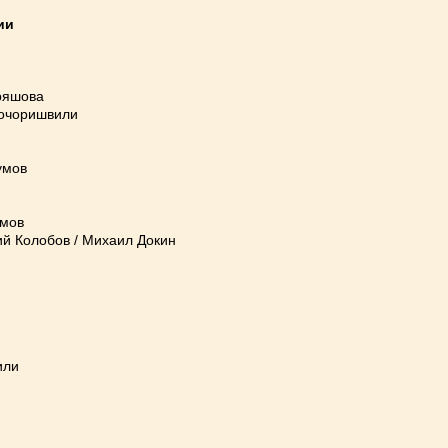
ии
ряшова
Бочоришвили
умов
умов
й Колобов / Михаил Докин
или