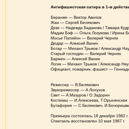
Антифашистская сатира в 1-м действ
Беранже — Виктор Авилов
Жан — Сергей Белякович
Дэзи — Надежда Бадакова / Тамара Куд
Мадам Бэф — Ольга Лозукова / Ирина 
Мосье Папийон — Валерий Черняк
Дюдар — Алексей Ванин
Ботар — Михаил Трыков / Александр На
Старый господин — Валерий Черняк
Бармен — Алексей Ванин
Логик — Михаил Трыков / Александр На
Официант, пожарник, фашист — Геннади
Режиссер — В.Белякович
Звукорежиссер — А.Лопухов
Свет — А.Мазуров / О.Задорин
Костюмы — И.Алексеева, Т.Орынянская
Бутафория — С.Белякович, И.Бочоришв
Премьера состоялась 18 декабря 1982 г.
Спектакль восстановлен 10 мая 1987 г.