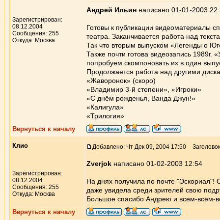
Андрей Ильин
написано 01-01-2003 22
Зарегистрирован:
08.12.2004
Готовы к публикации видеоматериалы сп
Сообщения: 255
театра. Заканчивается работа над текс
Откуда: Москва
Так что вторым выпуском «Легенды о Ю
Также почти готова видеозапись 1989г. 
попробуем скомпоновать их в один выпу
Продолжается работа над другими диск
«Жаворонок» (скоро)
«Владимир 3-й степени», «Игроки»
«С днём рожденья, Ванда Джун!»
«Калигула»
«Трилогия»
Вернуться к началу
Клио
Добавлено: Чт Дек 09, 2004 17:50
Заголовок
Zverjok
написано 01-02-2003 12:54
Зарегистрирован:
08.12.2004
На днях получила по почте "Эскориал"! 
Сообщения: 255
даже увидела среди зрителей свою подруг
Откуда: Москва
Большое спасибо Андрею и всем-всем-в
Вернуться к началу