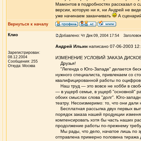
Мамонтов в подробностях рассказал о сц
версии, которую ни я, ни Андрей не вид
уже начинаем заканчивать
А сценарий
Вернуться к началу
Клио
Добавлено: Чт Дек 09, 2004 17:54
Заголовок
Андрей Ильин
написано 07-06-2003 12
Зарегистрирован:
08.12.2004
ИЗМЕНЕНИЕ УСЛОВИЙ ЗАКАЗА ДИСКО
Сообщения: 255
Друзья!
Откуда: Москва
"Легенда о Юго-Западе" делается беско
нужного специалиста, привлекаем со сто
квалифицированной работы по оцифровк
Наш труд — это вовсе не хобби в свобо
— в ущерб семье, в ущерб "основной" ра
обоих смыслах слова "долг". Юго-западн
театру. Несоизмеримо: то, что они дали 
Бесплатная рассылка двух первых выпу
порядок заказа нашей продукции изменяе
компенсировать хотя бы часть наших рас
продолжение работы по-прежнему требу
Мы рады, что дело, начатое лишь по зр
отправлена примерно половина тиража 