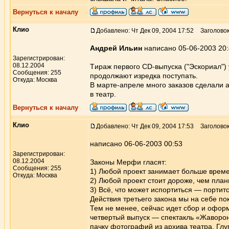
Вернуться к началу
Клио
Добавлено: Чт Дек 09, 2004 17:52
Заголовок
Андрей Ильин
написано 05-06-2003 20
Зарегистрирован:
08.12.2004
Tираж первого CD-выпуска ("Эскориал") 
Сообщения: 255
продолжают изредка поступать.
Откуда: Москва
В марте-апреле много заказов сделали а
в театр.
Вернуться к началу
Клио
Добавлено: Чт Дек 09, 2004 17:53
Заголовок
написано 06-06-2003 00:53
Зарегистрирован:
08.12.2004
Законы Мерфи гласят:
Сообщения: 255
1) Любой проект занимает больше време
Откуда: Москва
2) Любой проект стоит дороже, чем план
3) Всё, что может испортиться — портитс
Действия третьего закона мы на себе по
Тем не менее, сейчас идет сбор и офор
четвертый выпуск — спектакль «Жавороно
пачку фотографий из архива театра. Глуп