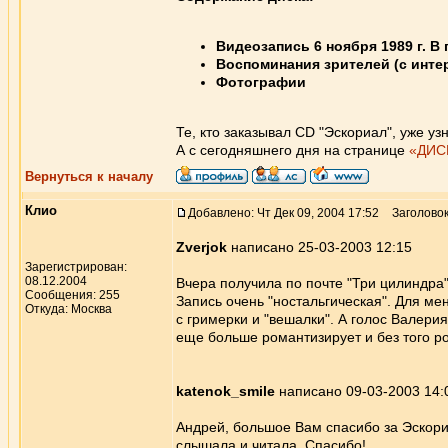
Видеозапись 6 ноября 1989 г. В
Воспоминания зрителей (с инте
Фотографии
Те, кто заказывал CD "Эскориал", уже у
А с сегодняшнего дня на странице
«ДИС
Вернуться к началу
Клио
Добавлено: Чт Дек 09, 2004 17:52
Заголовок
Zverjok
написано 25-03-2003 12:15
Зарегистрирован:
08.12.2004
Вчера получила по почте "Три цилиндра
Сообщения: 255
Запись очень "ностальгическая". Для ме
Откуда: Москва
с гримерки и "вешалки". А голос Валер
еще больше романтизирует и без того ро
katenok_smile
написано 09-03-2003 14:
Андрей, большое Вам спасибо за Эскориа
слышала и читала. Спасибо!