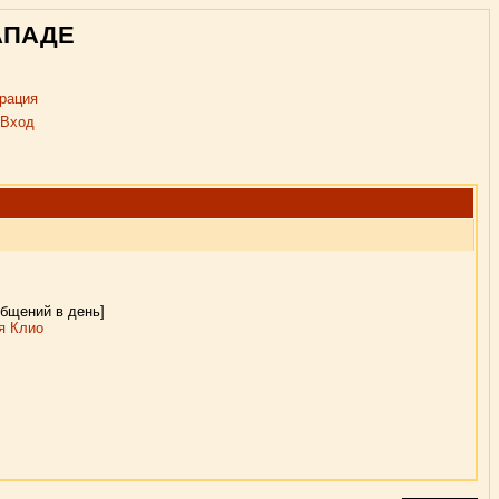
АПАДЕ
рация
Вход
общений в день]
я Клио