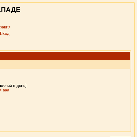
АПАДЕ
рация
Вход
бщений в день]
я aaa