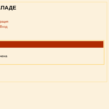
АПАДЕ
рация
Вход
ючена