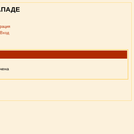
АПАДЕ
рация
Вход
ючена