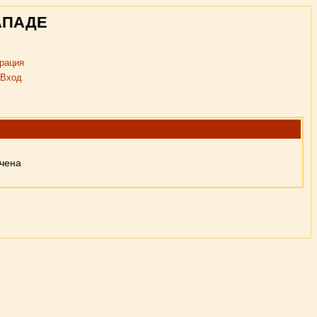
АПАДЕ
рация
Вход
ючена