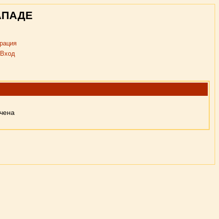
АПАДЕ
рация
Вход
ючена