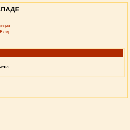
АПАДЕ
рация
Вход
ючена