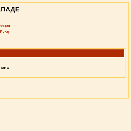
АПАДЕ
рация
Вход
ючена