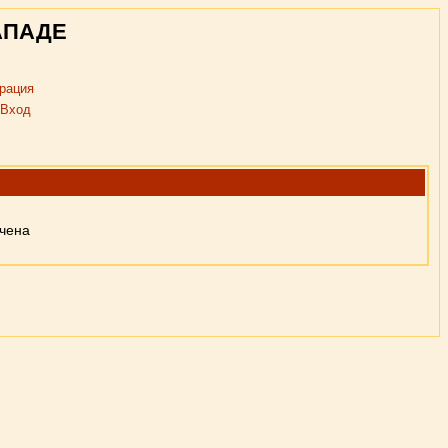
АПАДЕ
рация
Вход
ючена