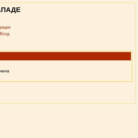
АПАДЕ
рация
Вход
ючена