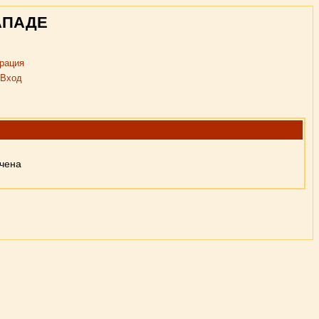
АПАДЕ
рация
Вход
ючена