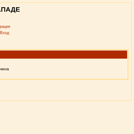
АПАДЕ
рация
Вход
ючена