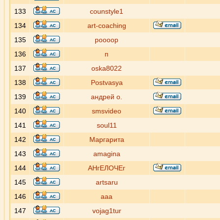
133
counstyle1
134
art-coaching
135
poooop
136
п
137
oska8022
138
Postvasya
139
андрей о.
140
smsvideo
141
soul11
142
Маргарита
143
amagina
144
АНгЕЛОЧЕг
145
artsaru
146
aaa
147
vojag1tur