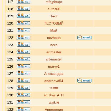
117
mfejpbuqo
118
autos06
119
Тест
120
ТЕСТОВЫЙ
121
Май
122
неzhена
123
nero
124
artmaster
125
art-master
126
marvv1
127
Александра
128
andreeva54
129
testttt
130
эс_Кул_А_П
131
waikiki
132
Апполония