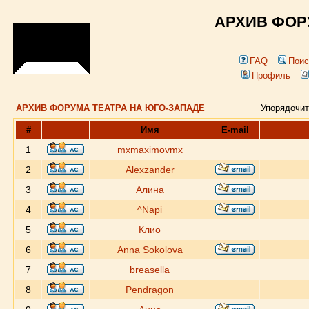
АРХИВ ФОР
FAQ
Поис
Профиль
АРХИВ ФОРУМА ТЕАТРА НА ЮГО-ЗАПАДЕ
Упорядочит
#
Имя
E-mail
1
mxmaximovmx
2
Alexzander
3
Алина
4
^Napi
5
Клио
6
Anna Sokolova
7
breasella
8
Pendragon