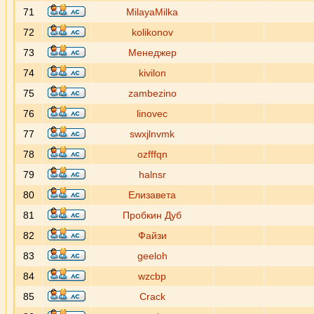
71
MilayaMilka
72
kolikonov
73
Менеджер
74
kivilon
75
zambezino
76
linovec
77
swxjlnvmk
78
ozfffqn
79
halnsr
80
Елизавета
81
Пробкин Дуб
82
Файзи
83
geeloh
84
wzcbp
85
Crack