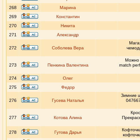
268
Марина
269
Константин
270
Никита
271
Александр
Магаз
272
Соболева Вера
чемод
Можно 
273
Пенкина Валентина
match per
274
Олег
275
Федор
Зимние ш
276
Гусева Наталья
047667
Крос
277
Котова Алина
Прекрасн
Кофточка
278
Гутова Дарья
кофточк