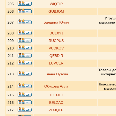
205
WIQTIP
206
GUBJOM
Игрушк
207
Балдина Юлия
магазине 
208
DULXYJ
209
RUCPUS
210
VUDKOV
211
QEBDIR
212
LUVCER
Товары д
213
Елена Путова
интерне
Классичес
214
Обухова Алла
магази
215
TODJET
216
BELZAC
217
ZOJQEF