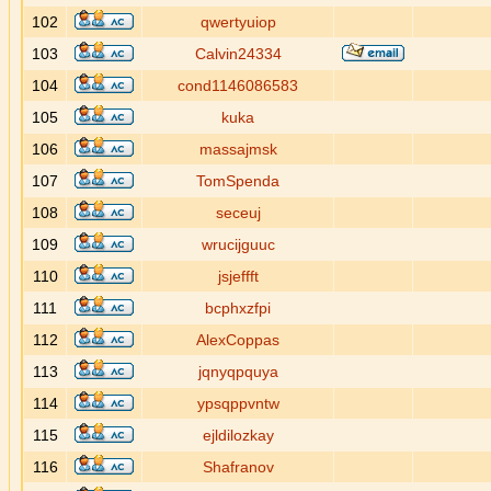
102
qwertyuiop
103
Calvin24334
104
cond1146086583
105
kuka
106
massajmsk
107
TomSpenda
108
seceuj
109
wrucijguuc
110
jsjeffft
111
bcphxzfpi
112
AlexCoppas
113
jqnyqpquya
114
ypsqppvntw
115
ejldilozkay
116
Shafranov