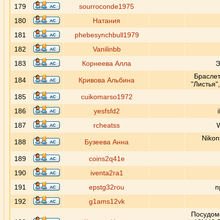
179
sourroconde1975
180
Натания
181
phebesynchbull1979
182
Vanilinbb
183
Корнеева Алла
Э
Браслет
184
Кривова Альбина
"Листья"
185
cuikomarso1972
186
yesfsfd2
187
rcheatss
W
Nikon
188
Бузеева Анна
189
coins2q41e
190
iventa2ra1
191
epstg32rou
п
192
g1ams12vk
Посудом