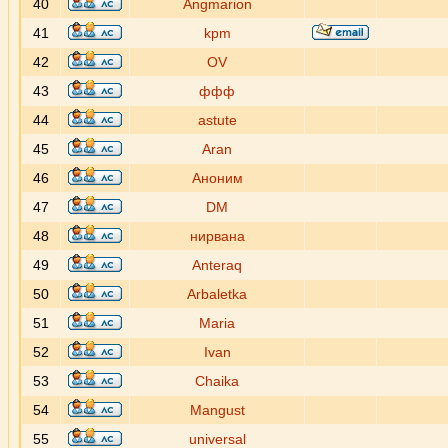
40
Angmarion
41
kpm
42
OV
43
ффф
44
astute
45
Aran
46
Аноним
47
DM
48
нирвана
49
Anteraq
50
Arbaletka
51
Maria
52
Ivan
53
Chaika
54
Mangust
55
universal