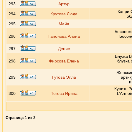
293
Артур
Капри 
294
Крутова Люда
об
295
Майя
Босоножк
296
Гапонова Алина
Босон
297
Денис
Блузка B
298
Фирсова Елена
блузка 
Женские
299
Гутова Элла
артик
и
Купить P
300
Пегова Ирина
L’Armoi
Страница
1
из
2