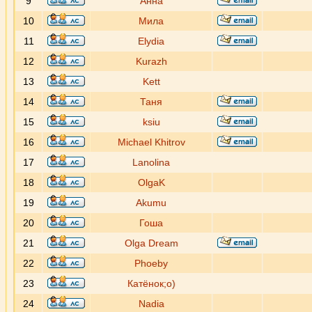
9
Анна
10
Мила
11
Elydia
12
Kurazh
13
Kett
14
Таня
15
ksiu
16
Michael Khitrov
17
Lanolina
18
OlgaK
19
Akumu
20
Гоша
21
Olga Dream
22
Phoeby
23
Катёнок;о)
24
Nadia