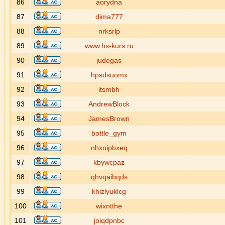
86
aorydna
87
dima777
88
nrksrlp
89
www.hs-kurs.ru
90
judegas
91
hpsdsuomx
92
itsmbh
93
AndrewBlock
94
JamesBrown
95
bottle_gym
96
nhxoipbxeq
97
kbywcpaz
98
qhvqaibqds
99
khizlyuklcg
100
wixntthe
101
joiqdpnbc