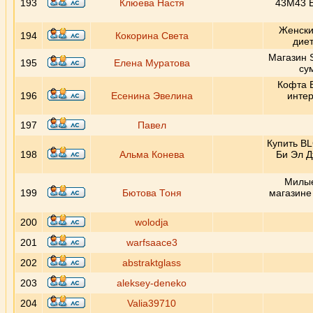
193
Клюева Настя
43M43 E
Женский
194
Кокорина Света
диет
Магазин 
195
Елена Муратова
су
Кофта E
196
Есенина Эвелина
инте
197
Павел
Купить BLG
198
Альма Конева
Би Эл Д
Милые
199
Бютова Тоня
магазине
200
wolodja
201
warfsaace3
202
abstraktglass
203
aleksey-deneko
204
Valia39710