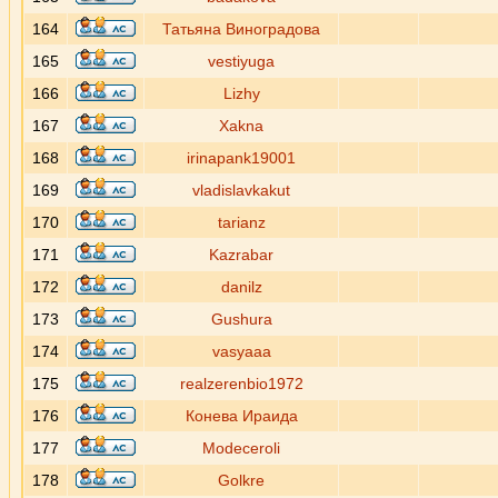
164
Татьяна Виноградова
165
vestiyuga
166
Lizhy
167
Xakna
168
irinapank19001
169
vladislavkakut
170
tarianz
171
Kazrabar
172
danilz
173
Gushura
174
vasyaaa
175
realzerenbio1972
176
Конева Ираида
177
Modeceroli
178
Golkre