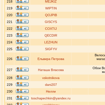
218
MEJKIZ
219
WIPTIN
220
QOJPIB
221
GISCYS
222
COXTIJ
223
QECDIR
224
LEZHUN
225
SIGFYV
Велоси
226
Ельвира Петрова
магаз
Обои Bo
227
Наташа Власова
м
228
vskotnikova
229
dani207
230
Нелли
231
toschapechkin@yandex.ru