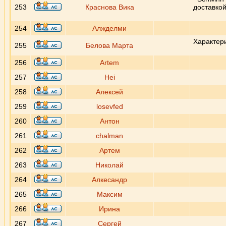
253
Краснова Вика
доставкой
254
Алжделми
Характери
255
Белова Марта
256
Artem
257
Hei
258
Алексей
259
losevfed
260
Антон
261
chalman
262
Артем
263
Николай
264
Алкесандр
265
Максим
266
Ирина
267
Сергей