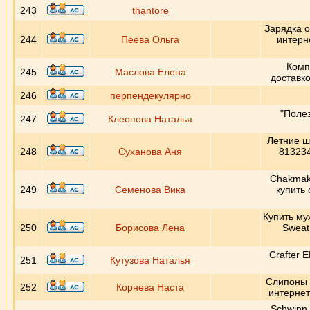
243
thantore
Зарядка о
244
Пеева Ольга
интерн
Комп
245
Маслова Елена
доставко
246
перпендекулярно
"Полез
247
Клеопова Наталья
Летние ш
248
Суханова Аня
813234
Chakmak
249
Семенова Вика
купить 
Купить му
250
Борисова Лена
Sweat
Crafter 
251
Кутузова Наталья
Слипоны 
252
Корнева Наста
интернет
Schwinn 