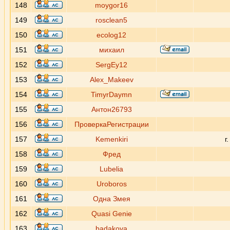
148
moygor16
149
rosclean5
150
ecolog12
151
михаил
152
SergEy12
153
Alex_Makeev
154
TimyrDaymn
155
Антон26793
156
ПроверкаРегистрации
157
Kemenkiri
г
158
Фред
159
Lubelia
160
Uroboros
161
Одна Змея
162
Quasi Genie
163
badakova