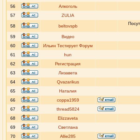
56
Алкоголь
57
ZULIA
Посут
58
beltovspb
59
Видео
60
Ильин Тестирует Форум
61
hun
62
Регистрация
63
Лизавета
64
Qvazarikus
65
Наталия
66
coppa1959
67
thread5824
68
Elizzaveta
69
Светлана
70
Allie285