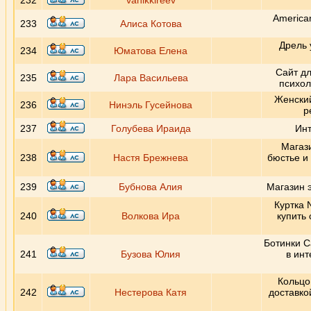
232
vanikkireev
America
233
Алиса Котова
Дрель 
234
Юматова Елена
Сайт дл
235
Лара Васильева
психол
Женский 
236
Нинэль Гусейнова
р
237
Голубева Ираида
Инт
Магази
238
Настя Брежнева
бюстье и 
239
Бубнова Алия
Магазин 
Куртка 
240
Волкова Ира
купить 
Ботинки Ca
241
Бузова Юлия
в инт
Кольцо 
242
Нестерова Катя
доставко