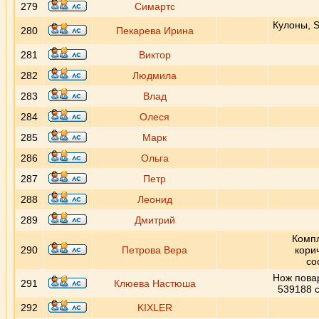
279
Симартс
Кулоны, S
280
Пекарева Ирина
281
Виктор
282
Людмила
283
Влад
284
Олеся
285
Марк
286
Ольга
287
Петр
288
Леонид
289
Дмитрий
Компл
290
Петрова Вера
кори
со
Нож повар
291
Клюева Настюша
539188 с
292
KIXLER