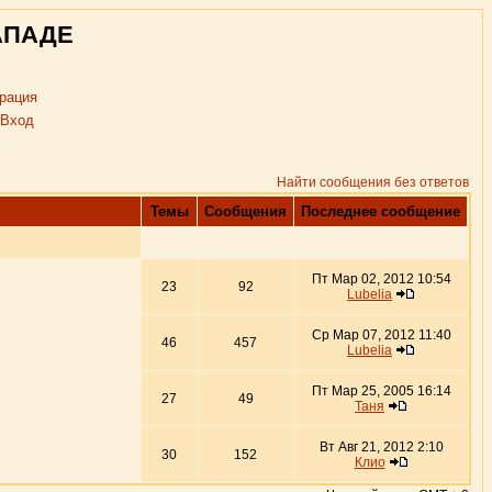
АПАДЕ
рация
Вход
Найти сообщения без ответов
Темы
Сообщения
Последнее сообщение
Пт Мар 02, 2012 10:54
23
92
Lubelia
Ср Мар 07, 2012 11:40
46
457
Lubelia
Пт Мар 25, 2005 16:14
27
49
Таня
Вт Авг 21, 2012 2:10
30
152
Клио